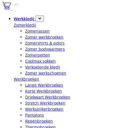
Werkkledij
Zomerkledij
Zomerjassen
Zomer werkbroeken
Zomershirts & polo's
Zomer bodywarmers
Zomerpetten
Coolmax sokken
Verkoelende kledij
Zomer werkschoenen
Werkbroeken
Lange Werkbroeken
Korte Werkbroeken
Driekwart Werkbroeken
Stretch Werkbroeken
Werkspijkerbroeken
Pantalons
Regenbroeken
Thermobroeken