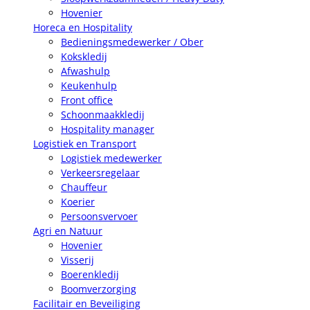
Hovenier
Horeca en Hospitality
Bedieningsmedewerker / Ober
Kokskledij
Afwashulp
Keukenhulp
Front office
Schoonmaakkledij
Hospitality manager
Logistiek en Transport
Logistiek medewerker
Verkeersregelaar
Chauffeur
Koerier
Persoonsvervoer
Agri en Natuur
Hovenier
Visserij
Boerenkledij
Boomverzorging
Facilitair en Beveiliging