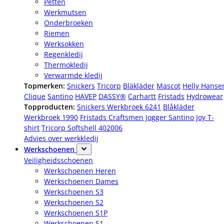
Petten
Werkmutsen
Onderbroeken
Riemen
Werksokken
Regenkledij
Thermokledij
Verwarmde kledij
Topmerken:
Snickers
Tricorp
Bläkläder
Mascot
Helly Hanse
Clique
Santino
HAVEP
DASSY®
Carhartt
Fristads
Hydrowear
Topproducten:
Snickers Werkbroek 6241
Blåkläder
Werkbroek 1990
Fristads Craftsmen Jogger
Santino Joy T-
shirt
Tricorp Softshell 402006
Advies over werkkledij
Werkschoenen
Veiligheidsschoenen
Werkschoenen Heren
Werkschoenen Dames
Werkschoenen S3
Werkschoenen S2
Werkschoenen S1P
Werkschoenen S1