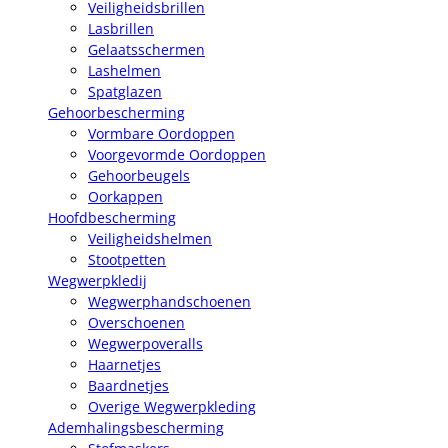
Veiligheidsbrillen
Lasbrillen
Gelaatsschermen
Lashelmen
Spatglazen
Gehoorbescherming
Vormbare Oordoppen
Voorgevormde Oordoppen
Gehoorbeugels
Oorkappen
Hoofdbescherming
Veiligheidshelmen
Stootpetten
Wegwerpkledij
Wegwerphandschoenen
Overschoenen
Wegwerpoveralls
Haarnetjes
Baardnetjes
Overige Wegwerpkleding
Ademhalingsbescherming