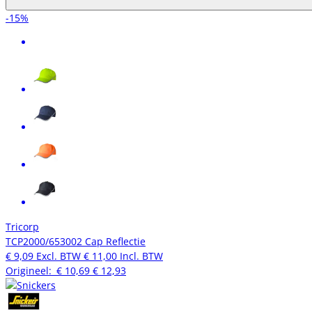
-15%
Tricorp
TCP2000/653002 Cap Reflectie
€ 9,09
Excl. BTW
€ 11,00
Incl. BTW
Origineel:
€ 10,69
€ 12,93