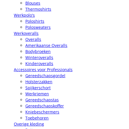
Blouses
Thermoshirts
Werkpolo's
Poloshirts
Polosweaters
Werkoveralls
Overalls
Amerikaanse Overalls
Bodybroeken
Winteroveralls
Kinderoveralls
Accessoires voor Professionals
Gereedschapsgordel
Holsterzakken
Spijkerschort
Werkriemen
Gereedschapstas
Gereedschapskoffer
Kniebeschermers
Toebehoren
Overige kleding