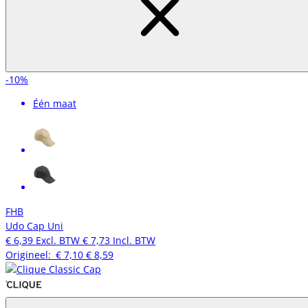
-10%
Één maat
FHB
Udo Cap Uni
€ 6,39
Excl. BTW
€ 7,73
Incl. BTW
Origineel:
€ 7,10
€ 8,59