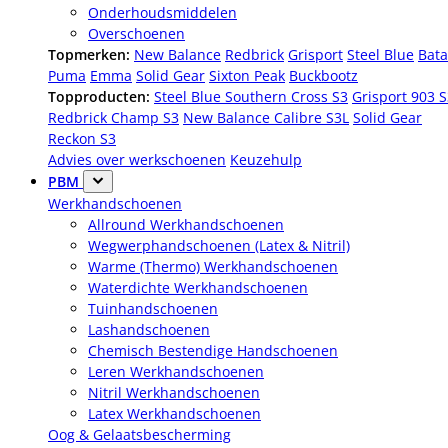
Onderhoudsmiddelen
Overschoenen
Topmerken:
New Balance
Redbrick
Grisport
Steel Blue
Bata
Puma
Emma
Solid Gear
Sixton Peak
Buckbootz
Topproducten:
Steel Blue Southern Cross S3
Grisport 903 
Redbrick Champ S3
New Balance Calibre S3L
Solid Gear
Reckon S3
Advies over werkschoenen
Keuzehulp
PBM
Werkhandschoenen
Allround Werkhandschoenen
Wegwerphandschoenen (Latex & Nitril)
Warme (Thermo) Werkhandschoenen
Waterdichte Werkhandschoenen
Tuinhandschoenen
Lashandschoenen
Chemisch Bestendige Handschoenen
Leren Werkhandschoenen
Nitril Werkhandschoenen
Latex Werkhandschoenen
Oog & Gelaatsbescherming