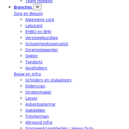
Team Hoodies
Branches
Zorg en Beauty
Algemene zorg
Laborant
EHBO en BHV
Verpleegkundige
Schoonheidsspecialist
Zorgmedewerker
Dokter
Tandarts
Apothekers
Bouw en Infra
Schilders en stukadoors
Elektricien
Stratenmaker
Lasser
Asbestsanering
Dakdekker
Timmerman
Allround infra
Sloopwerkzaamheden / Heavy Duty