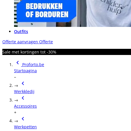
Outfits
Offerte aanvragen
Offerte
Sale met kortingen tot -30%
Proforto.be
Startpagina
–
→
Werkkledij
→
Accessoires
+
→
Werkpetten