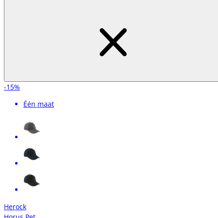
-15%
Één maat
Herock
Horus Pet