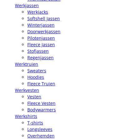
Werkjassen
Werkjacks
Softshell Jassen
Winterjassen
Doorwerkjassen
Pilotenjassen
Fleece Jassen
Stofjassen
Regenjassen
Werktruien
Sweaters
Hoodies
Fleece Truien
Werkvesten
Vesten
Fleece Vesten
Bodywarmers
Werkshirts
T-shirts
Longsleeves
Overhemden