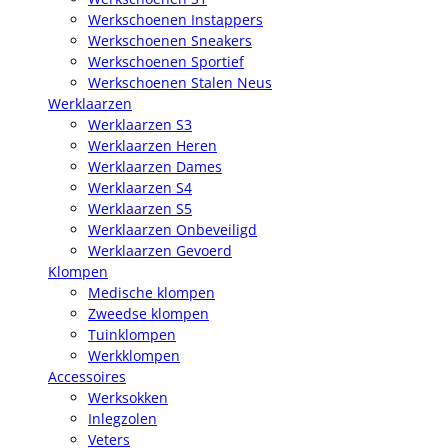
Werkschoenen Instappers
Werkschoenen Sneakers
Werkschoenen Sportief
Werkschoenen Stalen Neus
Werklaarzen
Werklaarzen S3
Werklaarzen Heren
Werklaarzen Dames
Werklaarzen S4
Werklaarzen S5
Werklaarzen Onbeveiligd
Werklaarzen Gevoerd
Klompen
Medische klompen
Zweedse klompen
Tuinklompen
Werkklompen
Accessoires
Werksokken
Inlegzolen
Veters