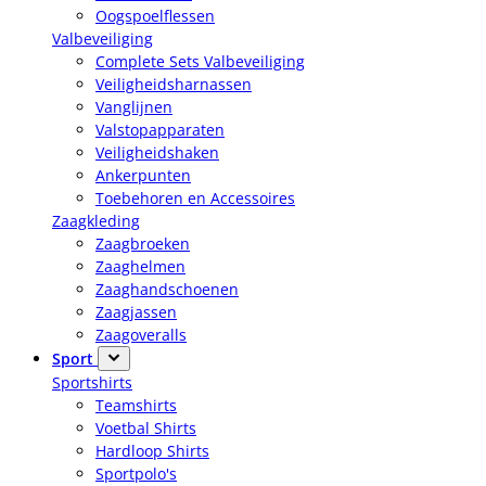
Oogspoelflessen
Valbeveiliging
Complete Sets Valbeveiliging
Veiligheidsharnassen
Vanglijnen
Valstopapparaten
Veiligheidshaken
Ankerpunten
Toebehoren en Accessoires
Zaagkleding
Zaagbroeken
Zaaghelmen
Zaaghandschoenen
Zaagjassen
Zaagoveralls
Sport
Sportshirts
Teamshirts
Voetbal Shirts
Hardloop Shirts
Sportpolo's