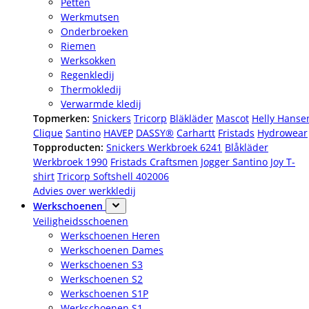
Petten
Werkmutsen
Onderbroeken
Riemen
Werksokken
Regenkledij
Thermokledij
Verwarmde kledij
Topmerken:
Snickers
Tricorp
Bläkläder
Mascot
Helly Hanse
Clique
Santino
HAVEP
DASSY®
Carhartt
Fristads
Hydrowear
Topproducten:
Snickers Werkbroek 6241
Blåkläder
Werkbroek 1990
Fristads Craftsmen Jogger
Santino Joy T-
shirt
Tricorp Softshell 402006
Advies over werkkledij
Werkschoenen
Veiligheidsschoenen
Werkschoenen Heren
Werkschoenen Dames
Werkschoenen S3
Werkschoenen S2
Werkschoenen S1P
Werkschoenen S1