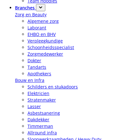
Team Hoodies
Branches
Zorg en Beauty
Algemene zorg
Laborant
EHBO en BHV
Verpleegkundige
Schoonheidsspecialist
Zorgmedewerker
Dokter
Tandarts
Apothekers
Bouw en Infra
Schilders en stukadoors
Elektricien
Stratenmaker
Lasser
Asbestsanering
Dakdekker
Timmerman
Allround infra
Sloopwerkzaamheden / Heavy Duty