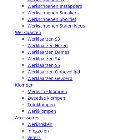
Werkschoenen Instappers
Werkschoenen Sneakers
Werkschoenen Sportief
Werkschoenen Stalen Neus
Werklaarzen
Werklaarzen S3
Werklaarzen Heren
Werklaarzen Dames
Werklaarzen S4
Werklaarzen S5
Werklaarzen Onbeveiligd
Werklaarzen Gevoerd
Klompen
Medische klompen
Zweedse klompen
Tuinklompen
Werkklompen
Accessoires
Werksokken
Inlegzolen
Veters