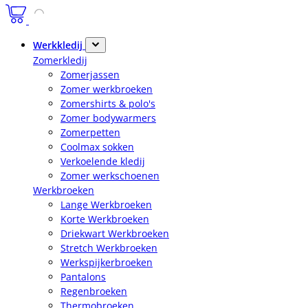
Werkkledij
Zomerkledij
Zomerjassen
Zomer werkbroeken
Zomershirts & polo's
Zomer bodywarmers
Zomerpetten
Coolmax sokken
Verkoelende kledij
Zomer werkschoenen
Werkbroeken
Lange Werkbroeken
Korte Werkbroeken
Driekwart Werkbroeken
Stretch Werkbroeken
Werkspijkerbroeken
Pantalons
Regenbroeken
Thermobroeken