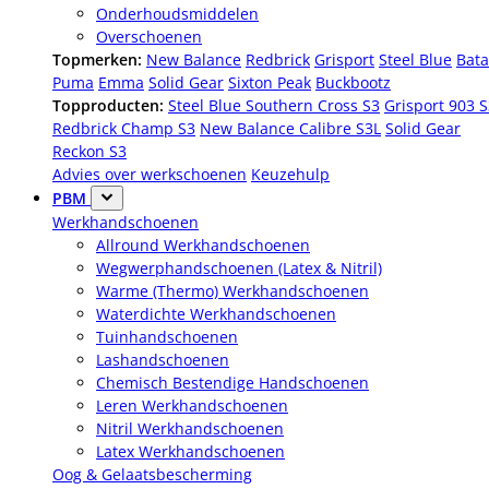
Onderhoudsmiddelen
Overschoenen
Topmerken:
New Balance
Redbrick
Grisport
Steel Blue
Bata
Puma
Emma
Solid Gear
Sixton Peak
Buckbootz
Topproducten:
Steel Blue Southern Cross S3
Grisport 903 
Redbrick Champ S3
New Balance Calibre S3L
Solid Gear
Reckon S3
Advies over werkschoenen
Keuzehulp
PBM
Werkhandschoenen
Allround Werkhandschoenen
Wegwerphandschoenen (Latex & Nitril)
Warme (Thermo) Werkhandschoenen
Waterdichte Werkhandschoenen
Tuinhandschoenen
Lashandschoenen
Chemisch Bestendige Handschoenen
Leren Werkhandschoenen
Nitril Werkhandschoenen
Latex Werkhandschoenen
Oog & Gelaatsbescherming