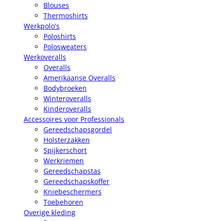
Blouses
Thermoshirts
Werkpolo's
Poloshirts
Polosweaters
Werkoveralls
Overalls
Amerikaanse Overalls
Bodybroeken
Winteroveralls
Kinderoveralls
Accessoires voor Professionals
Gereedschapsgordel
Holsterzakken
Spijkerschort
Werkriemen
Gereedschapstas
Gereedschapskoffer
Kniebeschermers
Toebehoren
Overige kleding