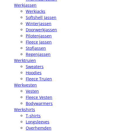
Werkjassen
Werkjacks
Softshell Jassen
Winterjassen
Doorwerkjassen
Pilotenjassen
Fleece Jassen
Stofjassen
Regenjassen
Werktruien
Sweaters
Hoodies
Fleece Truien
Werkvesten
Vesten
Fleece Vesten
Bodywarmers
Werkshirts
T-shirts
Longsleeves
Overhemden