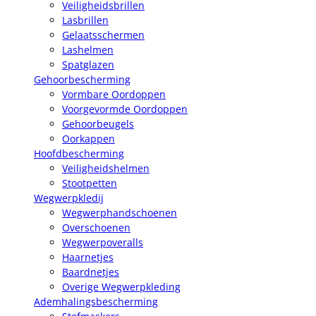
Veiligheidsbrillen
Lasbrillen
Gelaatsschermen
Lashelmen
Spatglazen
Gehoorbescherming
Vormbare Oordoppen
Voorgevormde Oordoppen
Gehoorbeugels
Oorkappen
Hoofdbescherming
Veiligheidshelmen
Stootpetten
Wegwerpkledij
Wegwerphandschoenen
Overschoenen
Wegwerpoveralls
Haarnetjes
Baardnetjes
Overige Wegwerpkleding
Ademhalingsbescherming