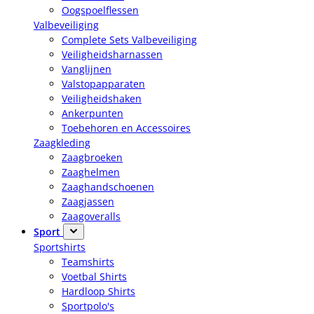
Oogspoelflessen
Valbeveiliging
Complete Sets Valbeveiliging
Veiligheidsharnassen
Vanglijnen
Valstopapparaten
Veiligheidshaken
Ankerpunten
Toebehoren en Accessoires
Zaagkleding
Zaagbroeken
Zaaghelmen
Zaaghandschoenen
Zaagjassen
Zaagoveralls
Sport
Sportshirts
Teamshirts
Voetbal Shirts
Hardloop Shirts
Sportpolo's