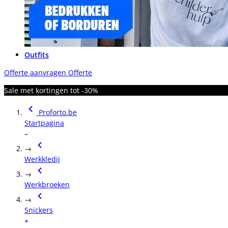
Outfits
Offerte aanvragen
Offerte
Sale met kortingen tot -30%
Proforto.be
Startpagina
–
→
Werkkledij
→
Werkbroeken
→
Snickers
+