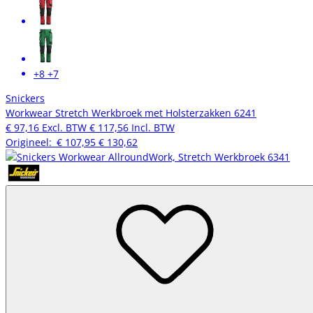
+8
+7
Snickers
Workwear Stretch Werkbroek met Holsterzakken 6241
€ 97,16
Excl. BTW
€ 117,56
Incl. BTW
Origineel:
€ 107,95
€ 130,62