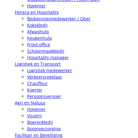
Hovenier
Horeca en Hospitality
Bedieningsmedewerker / Ober
Kokskledij
Afwashulp
Keukenhulp
Front office
Schoonmaakkledij
Hospitality manager
Logistiek en Transport
Logistiek medewerker
Verkeersregelaar
Chauffeur
Koerier
Persoonsvervoer
Agri en Natuur
Hovenier
Visserij
Boerenkledij
Boomverzorging
Facilitair en Beveiliging