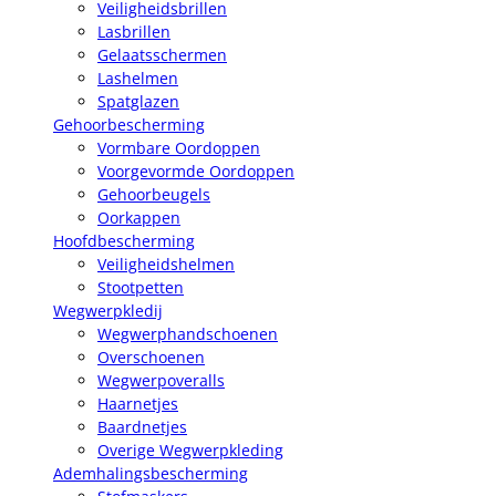
Veiligheidsbrillen
Lasbrillen
Gelaatsschermen
Lashelmen
Spatglazen
Gehoorbescherming
Vormbare Oordoppen
Voorgevormde Oordoppen
Gehoorbeugels
Oorkappen
Hoofdbescherming
Veiligheidshelmen
Stootpetten
Wegwerpkledij
Wegwerphandschoenen
Overschoenen
Wegwerpoveralls
Haarnetjes
Baardnetjes
Overige Wegwerpkleding
Ademhalingsbescherming