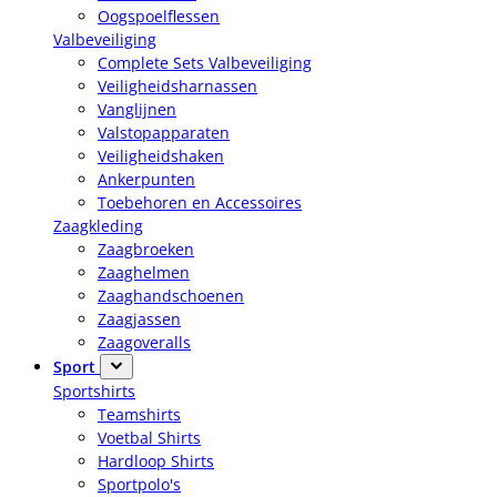
Oogspoelflessen
Valbeveiliging
Complete Sets Valbeveiliging
Veiligheidsharnassen
Vanglijnen
Valstopapparaten
Veiligheidshaken
Ankerpunten
Toebehoren en Accessoires
Zaagkleding
Zaagbroeken
Zaaghelmen
Zaaghandschoenen
Zaagjassen
Zaagoveralls
Sport
Sportshirts
Teamshirts
Voetbal Shirts
Hardloop Shirts
Sportpolo's