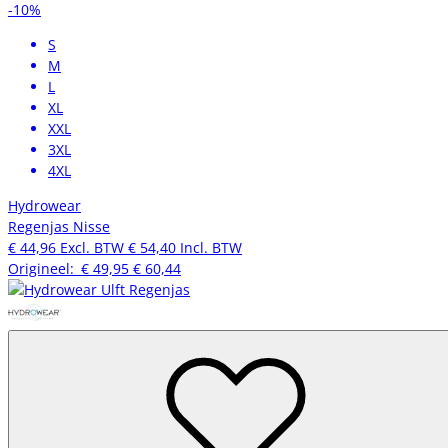
-10%
S
M
L
XL
XXL
3XL
4XL
Hydrowear
Regenjas Nisse
€ 44,96
Excl. BTW
€ 54,40
Incl. BTW
Origineel:
€ 49,95
€ 60,44