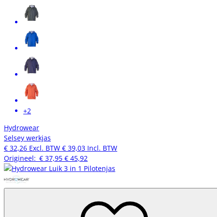
+2
Hydrowear
Selsey werkjas
€ 32,26
Excl. BTW
€ 39,03
Incl. BTW
Origineel:
€ 37,95
€ 45,92