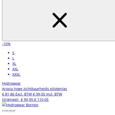
-10%
S
L
XL
XXL
XXXL
Hydrowear
Arosia hoge zichtbaarheids pilotenjas
€ 81,86
Excl. BTW
€ 99,05
Incl. BTW
Origineel:
€ 90,95
€ 110,05