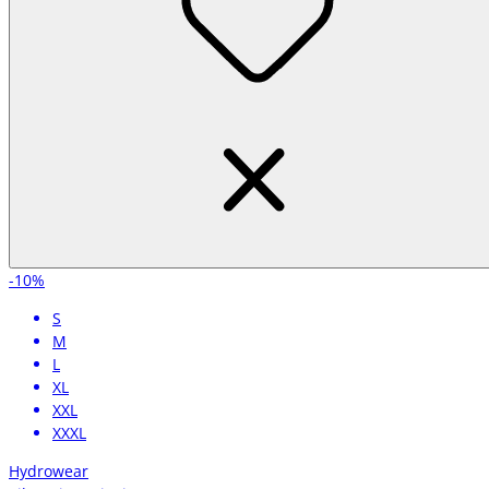
-10%
S
M
L
XL
XXL
XXXL
Hydrowear