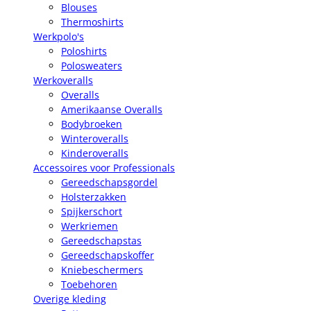
Blouses
Thermoshirts
Werkpolo's
Poloshirts
Polosweaters
Werkoveralls
Overalls
Amerikaanse Overalls
Bodybroeken
Winteroveralls
Kinderoveralls
Accessoires voor Professionals
Gereedschapsgordel
Holsterzakken
Spijkerschort
Werkriemen
Gereedschapstas
Gereedschapskoffer
Kniebeschermers
Toebehoren
Overige kleding