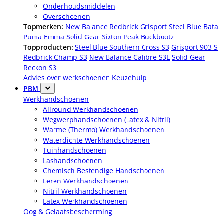
Onderhoudsmiddelen
Overschoenen
Topmerken:
New Balance
Redbrick
Grisport
Steel Blue
Bata
Puma
Emma
Solid Gear
Sixton Peak
Buckbootz
Topproducten:
Steel Blue Southern Cross S3
Grisport 903 
Redbrick Champ S3
New Balance Calibre S3L
Solid Gear
Reckon S3
Advies over werkschoenen
Keuzehulp
PBM
Werkhandschoenen
Allround Werkhandschoenen
Wegwerphandschoenen (Latex & Nitril)
Warme (Thermo) Werkhandschoenen
Waterdichte Werkhandschoenen
Tuinhandschoenen
Lashandschoenen
Chemisch Bestendige Handschoenen
Leren Werkhandschoenen
Nitril Werkhandschoenen
Latex Werkhandschoenen
Oog & Gelaatsbescherming