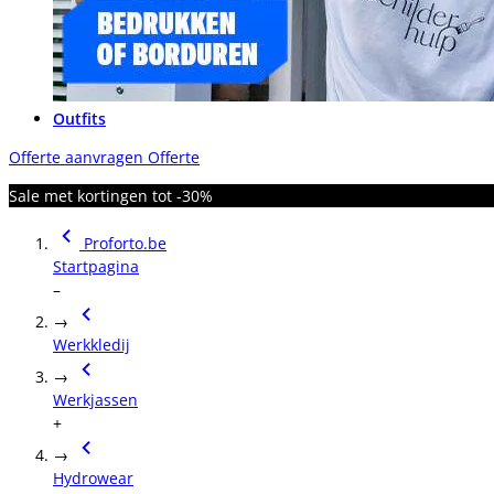
Outfits
Offerte aanvragen
Offerte
Sale met kortingen tot -30%
Proforto.be
Startpagina
–
→
Werkkledij
→
Werkjassen
+
→
Hydrowear