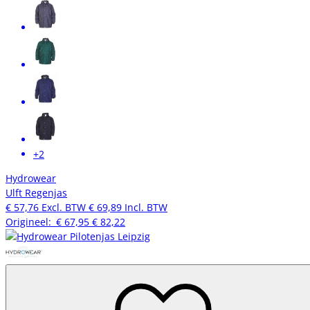
+2
Hydrowear
Ulft Regenjas
€ 57,76
Excl. BTW
€ 69,89
Incl. BTW
Origineel:
€ 67,95
€ 82,22