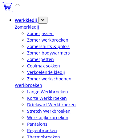
Werkkledij
Zomerkledij
Zomerjassen
Zomer werkbroeken
Zomershirts & polo's
Zomer bodywarmers
Zomerpetten
Coolmax sokken
Verkoelende kledij
Zomer werkschoenen
Werkbroeken
Lange Werkbroeken
Korte Werkbroeken
Driekwart Werkbroeken
Stretch Werkbroeken
Werkspijkerbroeken
Pantalons
Regenbroeken
Thermobroeken