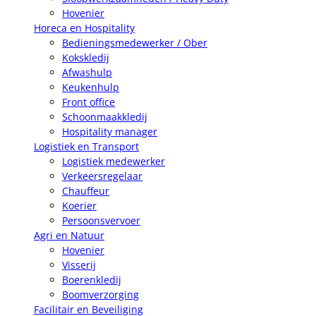
Hovenier
Horeca en Hospitality
Bedieningsmedewerker / Ober
Kokskledij
Afwashulp
Keukenhulp
Front office
Schoonmaakkledij
Hospitality manager
Logistiek en Transport
Logistiek medewerker
Verkeersregelaar
Chauffeur
Koerier
Persoonsvervoer
Agri en Natuur
Hovenier
Visserij
Boerenkledij
Boomverzorging
Facilitair en Beveiliging