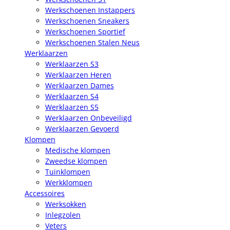
Werkschoenen Instappers
Werkschoenen Sneakers
Werkschoenen Sportief
Werkschoenen Stalen Neus
Werklaarzen
Werklaarzen S3
Werklaarzen Heren
Werklaarzen Dames
Werklaarzen S4
Werklaarzen S5
Werklaarzen Onbeveiligd
Werklaarzen Gevoerd
Klompen
Medische klompen
Zweedse klompen
Tuinklompen
Werkklompen
Accessoires
Werksokken
Inlegzolen
Veters