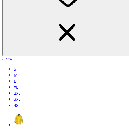
-15%
S
M
L
XL
2XL
3XL
4XL