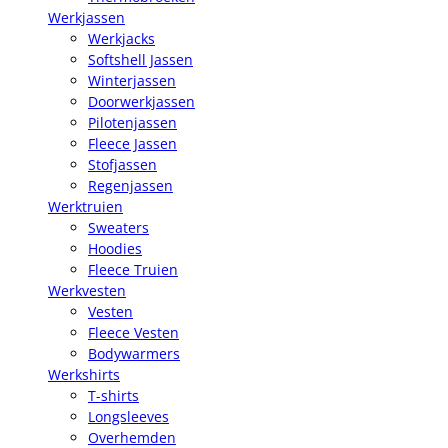
Werkjassen
Werkjacks
Softshell Jassen
Winterjassen
Doorwerkjassen
Pilotenjassen
Fleece Jassen
Stofjassen
Regenjassen
Werktruien
Sweaters
Hoodies
Fleece Truien
Werkvesten
Vesten
Fleece Vesten
Bodywarmers
Werkshirts
T-shirts
Longsleeves
Overhemden