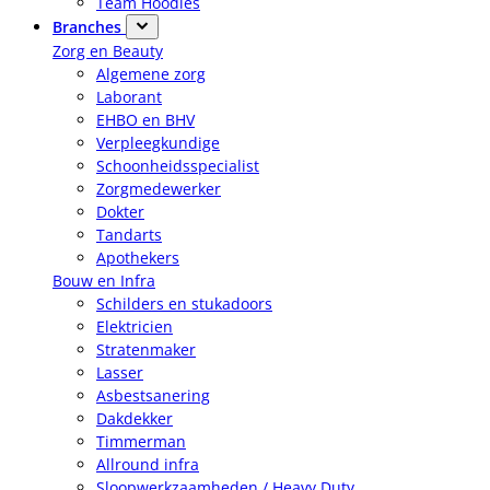
Team Hoodies
Branches
Zorg en Beauty
Algemene zorg
Laborant
EHBO en BHV
Verpleegkundige
Schoonheidsspecialist
Zorgmedewerker
Dokter
Tandarts
Apothekers
Bouw en Infra
Schilders en stukadoors
Elektricien
Stratenmaker
Lasser
Asbestsanering
Dakdekker
Timmerman
Allround infra
Sloopwerkzaamheden / Heavy Duty