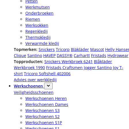
Petten
Werkmutsen
Onderbroeken
Riemen
Werksokken
Regenkledij
Thermokledij
Verwarmde kledij
Topmerken:
Snickers
Tricorp
Bläkläder
Mascot
Helly Hanse
Clique
Santino
HAVEP
DASSY®
Carhartt
Fristads
Hydrowear
Topproducten:
Snickers Werkbroek 6241
Blåkläder
Werkbroek 1990
Fristads Craftsmen Jogger
Santino Joy T-
shirt
Tricorp Softshell 402006
Advies over werkkledij
Werkschoenen
Veiligheidsschoenen
Werkschoenen Heren
Werkschoenen Dames
Werkschoenen S3
Werkschoenen S2
Werkschoenen S1P
Werkschoenen S1