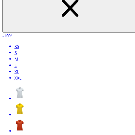
-10%
XS
S
M
L
XL
XXL