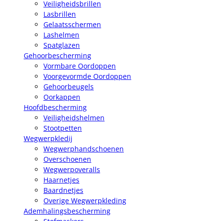
Veiligheidsbrillen
Lasbrillen
Gelaatsschermen
Lashelmen
Spatglazen
Gehoorbescherming
Vormbare Oordoppen
Voorgevormde Oordoppen
Gehoorbeugels
Oorkappen
Hoofdbescherming
Veiligheidshelmen
Stootpetten
Wegwerpkledij
Wegwerphandschoenen
Overschoenen
Wegwerpoveralls
Haarnetjes
Baardnetjes
Overige Wegwerpkleding
Ademhalingsbescherming