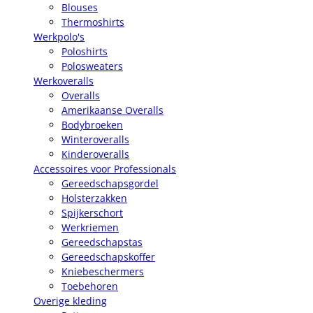
Blouses
Thermoshirts
Werkpolo's
Poloshirts
Polosweaters
Werkoveralls
Overalls
Amerikaanse Overalls
Bodybroeken
Winteroveralls
Kinderoveralls
Accessoires voor Professionals
Gereedschapsgordel
Holsterzakken
Spijkerschort
Werkriemen
Gereedschapstas
Gereedschapskoffer
Kniebeschermers
Toebehoren
Overige kleding