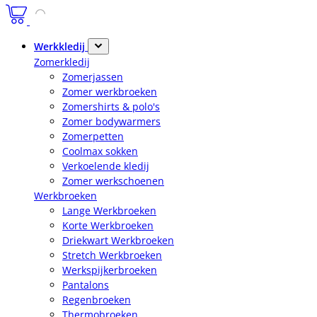
Werkkledij
Zomerkledij
Zomerjassen
Zomer werkbroeken
Zomershirts & polo's
Zomer bodywarmers
Zomerpetten
Coolmax sokken
Verkoelende kledij
Zomer werkschoenen
Werkbroeken
Lange Werkbroeken
Korte Werkbroeken
Driekwart Werkbroeken
Stretch Werkbroeken
Werkspijkerbroeken
Pantalons
Regenbroeken
Thermobroeken