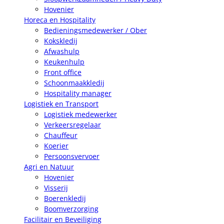
Hovenier
Horeca en Hospitality
Bedieningsmedewerker / Ober
Kokskledij
Afwashulp
Keukenhulp
Front office
Schoonmaakkledij
Hospitality manager
Logistiek en Transport
Logistiek medewerker
Verkeersregelaar
Chauffeur
Koerier
Persoonsvervoer
Agri en Natuur
Hovenier
Visserij
Boerenkledij
Boomverzorging
Facilitair en Beveiliging