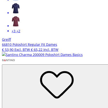
+3
+2
Greiff
66810 Poloshirt Regular Fit Dames
€ 53,90
Excl. BTW
€ 65,22
Incl. BTW