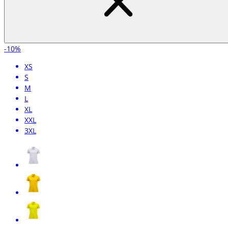
-10%
XS
S
M
L
XL
XXL
3XL