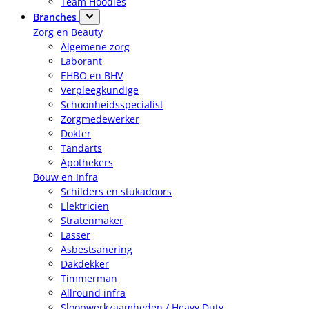
Team Hoodies
Branches
Zorg en Beauty
Algemene zorg
Laborant
EHBO en BHV
Verpleegkundige
Schoonheidsspecialist
Zorgmedewerker
Dokter
Tandarts
Apothekers
Bouw en Infra
Schilders en stukadoors
Elektricien
Stratenmaker
Lasser
Asbestsanering
Dakdekker
Timmerman
Allround infra
Sloopwerkzaamheden / Heavy Duty