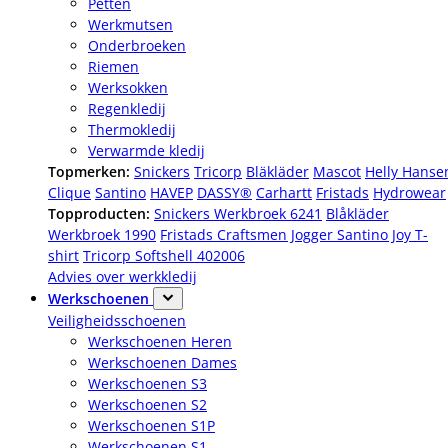
Petten
Werkmutsen
Onderbroeken
Riemen
Werksokken
Regenkledij
Thermokledij
Verwarmde kledij
Topmerken:
Snickers
Tricorp
Bläkläder
Mascot
Helly Hanse
Clique
Santino
HAVEP
DASSY®
Carhartt
Fristads
Hydrowear
Topproducten:
Snickers Werkbroek 6241
Blåkläder
Werkbroek 1990
Fristads Craftsmen Jogger
Santino Joy T-
shirt
Tricorp Softshell 402006
Advies over werkkledij
Werkschoenen
Veiligheidsschoenen
Werkschoenen Heren
Werkschoenen Dames
Werkschoenen S3
Werkschoenen S2
Werkschoenen S1P
Werkschoenen S1