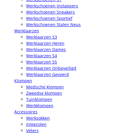
Werkschoenen Instappers
Werkschoenen Sneakers
Werkschoenen Sportief
Werkschoenen Stalen Neus
Werklaarzen
Werklaarzen S3
Werklaarzen Heren
Werklaarzen Dames
Werklaarzen S4
Werklaarzen S5
Werklaarzen Onbeveiligd
Werklaarzen Gevoerd
Klompen
Medische klompen
Zweedse klompen
Tuinklompen
Werkklompen
Accessoires
Werksokken
Inlegzolen
Veters