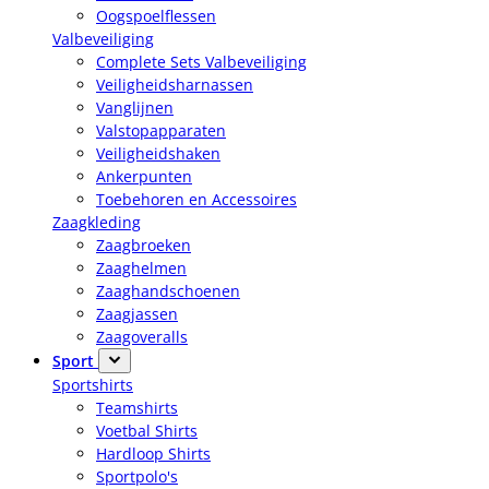
Oogspoelflessen
Valbeveiliging
Complete Sets Valbeveiliging
Veiligheidsharnassen
Vanglijnen
Valstopapparaten
Veiligheidshaken
Ankerpunten
Toebehoren en Accessoires
Zaagkleding
Zaagbroeken
Zaaghelmen
Zaaghandschoenen
Zaagjassen
Zaagoveralls
Sport
Sportshirts
Teamshirts
Voetbal Shirts
Hardloop Shirts
Sportpolo's