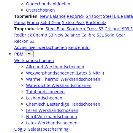
Onderhoudsmiddelen
Overschoenen
Topmerken:
New Balance
Redbrick
Grisport
Steel Blue
Bata
Puma
Emma
Solid Gear
Sixton Peak
Buckbootz
Topproducten:
Steel Blue Southern Cross S3
Grisport 903 
Redbrick Champ S3
New Balance Calibre S3L
Solid Gear
Reckon S3
Advies over werkschoenen
Keuzehulp
PBM
Werkhandschoenen
Allround Werkhandschoenen
Wegwerphandschoenen (Latex & Nitril)
Warme (Thermo) Werkhandschoenen
Waterdichte Werkhandschoenen
Tuinhandschoenen
Lashandschoenen
Chemisch Bestendige Handschoenen
Leren Werkhandschoenen
Nitril Werkhandschoenen
Latex Werkhandschoenen
Oog & Gelaatsbescherming