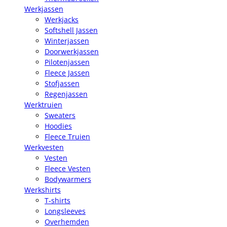
Werkjassen
Werkjacks
Softshell Jassen
Winterjassen
Doorwerkjassen
Pilotenjassen
Fleece Jassen
Stofjassen
Regenjassen
Werktruien
Sweaters
Hoodies
Fleece Truien
Werkvesten
Vesten
Fleece Vesten
Bodywarmers
Werkshirts
T-shirts
Longsleeves
Overhemden