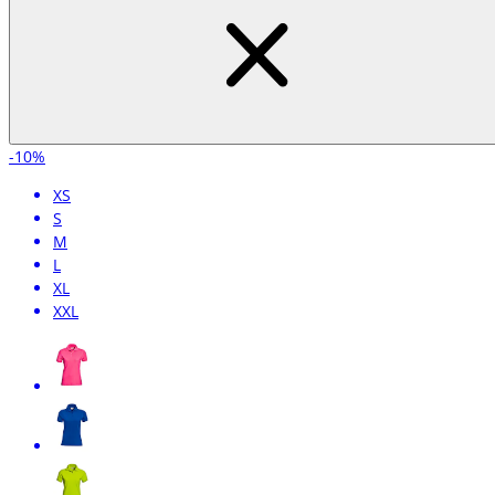
-10%
XS
S
M
L
XL
XXL