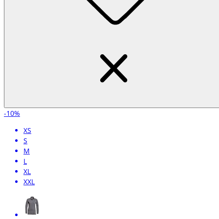
-10%
XS
S
M
L
XL
XXL