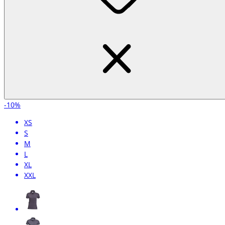
-10%
XS
S
M
L
XL
XXL