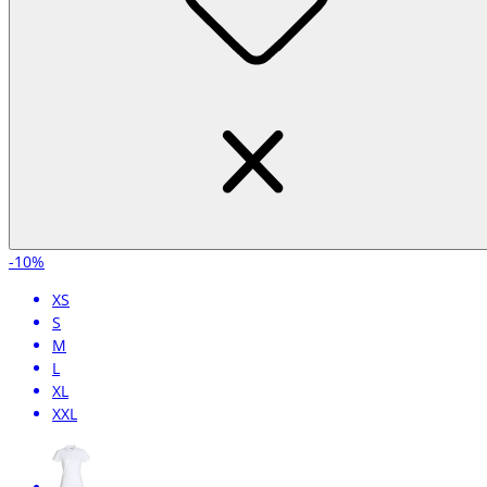
-10%
XS
S
M
L
XL
XXL