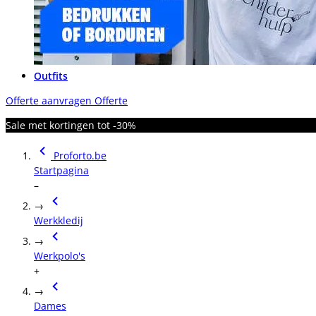
Outfits
Offerte aanvragen
Offerte
Sale met kortingen tot -30%
Proforto.be
Startpagina
–
→
Werkkledij
→
Werkpolo's
+
→
Dames