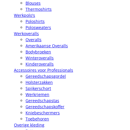
Blouses
Thermoshirts
Werkpolo's
Poloshirts
Polosweaters
Werkoveralls
Overalls
Amerikaanse Overalls
Bodybroeken
Winteroveralls
Kinderoveralls
Accessoires voor Professionals
Gereedschapsgordel
Holsterzakken
Spijkerschort
Werkriemen
Gereedschapstas
Gereedschapskoffer
Kniebeschermers
Toebehoren
Overige kleding