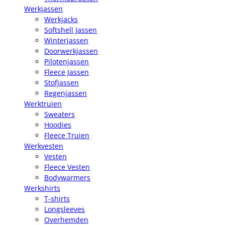
Werkjassen
Werkjacks
Softshell Jassen
Winterjassen
Doorwerkjassen
Pilotenjassen
Fleece Jassen
Stofjassen
Regenjassen
Werktruien
Sweaters
Hoodies
Fleece Truien
Werkvesten
Vesten
Fleece Vesten
Bodywarmers
Werkshirts
T-shirts
Longsleeves
Overhemden