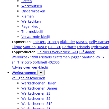
Petten
Werkmutsen
Onderbroeken
Riemen
Werksokken
Regenkledij
Thermokledij
Verwarmde kledij
Topmerken:
Snickers
Tricorp
Bläkläder
Mascot
Helly Hanse
Clique
Santino
HAVEP
DASSY®
Carhartt
Fristads
Hydrowear
Topproducten:
Snickers Werkbroek 6241
Blåkläder
Werkbroek 1990
Fristads Craftsmen Jogger
Santino Joy T-
shirt
Tricorp Softshell 402006
Advies over werkkledij
Werkschoenen
Veiligheidsschoenen
Werkschoenen Heren
Werkschoenen Dames
Werkschoenen S3
Werkschoenen S2
Werkschoenen S1P
Werkschoenen S1