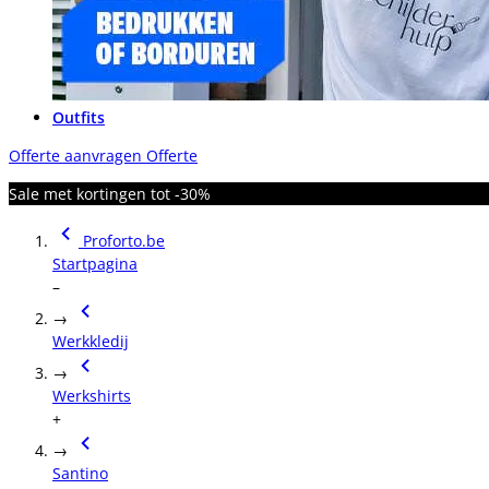
Outfits
Offerte aanvragen
Offerte
Sale met kortingen tot -30%
Proforto.be
Startpagina
–
→
Werkkledij
→
Werkshirts
+
→
Santino