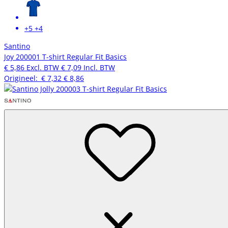
+5
+4
Santino
Joy 200001 T-shirt Regular Fit Basics
€ 5,86
Excl. BTW
€ 7,09
Incl. BTW
Origineel:
€ 7,32
€ 8,86