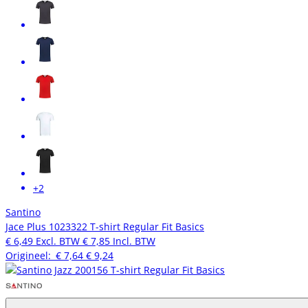
+2
Santino
Jace Plus 1023322 T-shirt Regular Fit Basics
€ 6,49
Excl. BTW
€ 7,85
Incl. BTW
Origineel:
€ 7,64
€ 9,24