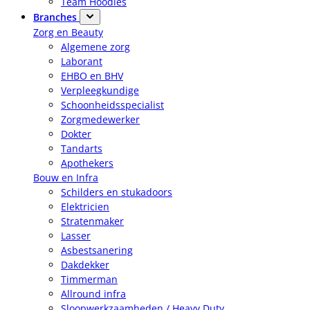
Team Hoodies
Branches
Zorg en Beauty
Algemene zorg
Laborant
EHBO en BHV
Verpleegkundige
Schoonheidsspecialist
Zorgmedewerker
Dokter
Tandarts
Apothekers
Bouw en Infra
Schilders en stukadoors
Elektricien
Stratenmaker
Lasser
Asbestsanering
Dakdekker
Timmerman
Allround infra
Sloopwerkzaamheden / Heavy Duty