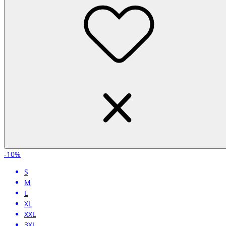
-10%
S
M
L
XL
XXL
3XL