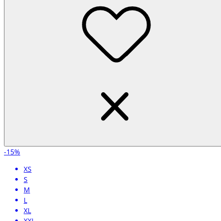
-15%
XS
S
M
L
XL
XXL