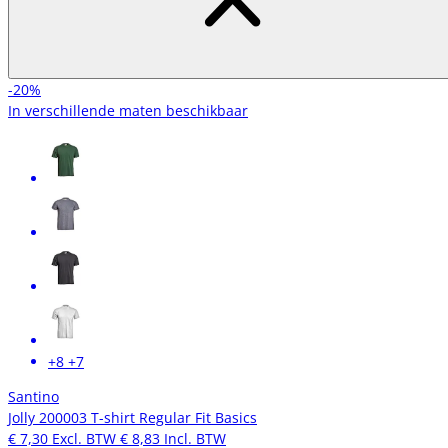
-20%
In verschillende maten beschikbaar
+8
+7
Santino
Jolly 200003 T-shirt Regular Fit Basics
€ 7,30
Excl. BTW
€ 8,83
Incl. BTW