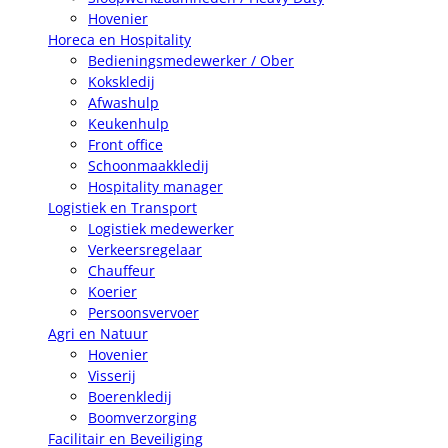
Hovenier
Horeca en Hospitality
Bedieningsmedewerker / Ober
Kokskledij
Afwashulp
Keukenhulp
Front office
Schoonmaakkledij
Hospitality manager
Logistiek en Transport
Logistiek medewerker
Verkeersregelaar
Chauffeur
Koerier
Persoonsvervoer
Agri en Natuur
Hovenier
Visserij
Boerenkledij
Boomverzorging
Facilitair en Beveiliging