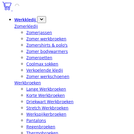
Werkkledij
Zomerkledij
Zomerjassen
Zomer werkbroeken
Zomershirts & polo's
Zomer bodywarmers
Zomerpetten
Coolmax sokken
Verkoelende kledij
Zomer werkschoenen
Werkbroeken
Lange Werkbroeken
Korte Werkbroeken
Driekwart Werkbroeken
Stretch Werkbroeken
Werkspijkerbroeken
Pantalons
Regenbroeken
Thermobroeken