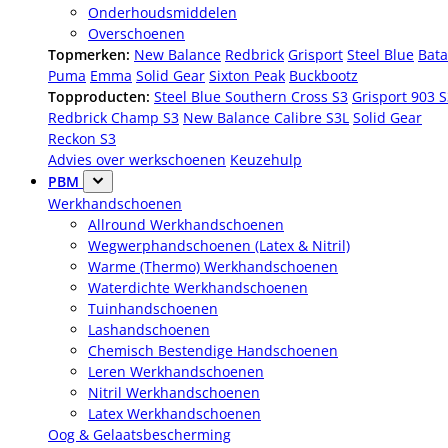
Onderhoudsmiddelen
Overschoenen
Topmerken:
New Balance
Redbrick
Grisport
Steel Blue
Bata
Puma
Emma
Solid Gear
Sixton Peak
Buckbootz
Topproducten:
Steel Blue Southern Cross S3
Grisport 903 
Redbrick Champ S3
New Balance Calibre S3L
Solid Gear
Reckon S3
Advies over werkschoenen
Keuzehulp
PBM
Werkhandschoenen
Allround Werkhandschoenen
Wegwerphandschoenen (Latex & Nitril)
Warme (Thermo) Werkhandschoenen
Waterdichte Werkhandschoenen
Tuinhandschoenen
Lashandschoenen
Chemisch Bestendige Handschoenen
Leren Werkhandschoenen
Nitril Werkhandschoenen
Latex Werkhandschoenen
Oog & Gelaatsbescherming