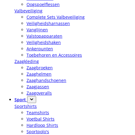
Oogspoelflessen
Valbeveiliging
Complete Sets Valbeveiliging
Veiligheidsharnassen
Vanglijnen
Valstopapparaten
Veiligheidshaken
Ankerpunten
Toebehoren en Accessoires
Zaagkleding
Zaagbroeken
Zaaghelmen
Zaaghandschoenen
Zaagjassen
Zaagoveralls
Sport
Sportshirts
Teamshirts
Voetbal Shirts
Hardloop Shirts
Sportpolo's