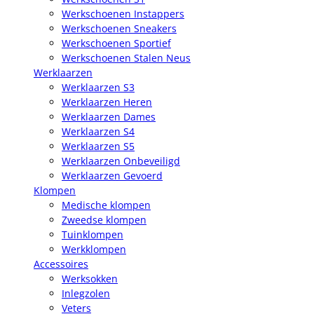
Werkschoenen Instappers
Werkschoenen Sneakers
Werkschoenen Sportief
Werkschoenen Stalen Neus
Werklaarzen
Werklaarzen S3
Werklaarzen Heren
Werklaarzen Dames
Werklaarzen S4
Werklaarzen S5
Werklaarzen Onbeveiligd
Werklaarzen Gevoerd
Klompen
Medische klompen
Zweedse klompen
Tuinklompen
Werkklompen
Accessoires
Werksokken
Inlegzolen
Veters