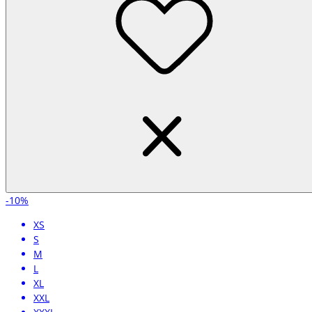
-10%
XS
S
M
L
XL
XXL