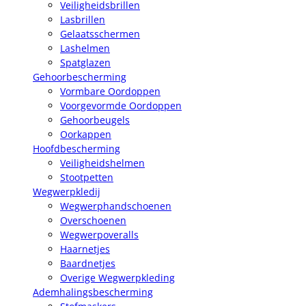
Veiligheidsbrillen
Lasbrillen
Gelaatsschermen
Lashelmen
Spatglazen
Gehoorbescherming
Vormbare Oordoppen
Voorgevormde Oordoppen
Gehoorbeugels
Oorkappen
Hoofdbescherming
Veiligheidshelmen
Stootpetten
Wegwerpkledij
Wegwerphandschoenen
Overschoenen
Wegwerpoveralls
Haarnetjes
Baardnetjes
Overige Wegwerpkleding
Ademhalingsbescherming