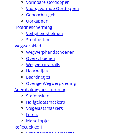
Vormbare Oordoppen
Voorgevormde Oordoppen
Gehoorbeugels
Oorkappen
Hoofdbescherming
Veiligheidshelmen
Stootpetten
Wegwerpkledij
Wegwerphandschoenen
Overschoenen
Wegwerpoveralls
Haarnetjes
Baardnetjes
Overige Wegwerpkleding
Ademhalingsbescherming
Stofmaskers
Halfgelaatsmaskers
Volgelaatsmaskers
Filters
Mondkapjes
Reflectiekledij