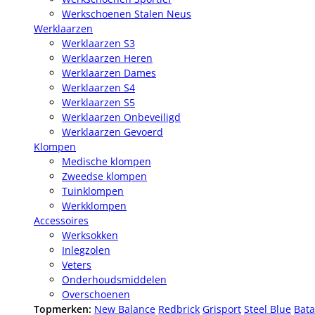
Werkschoenen Stalen Neus
Werklaarzen
Werklaarzen S3
Werklaarzen Heren
Werklaarzen Dames
Werklaarzen S4
Werklaarzen S5
Werklaarzen Onbeveiligd
Werklaarzen Gevoerd
Klompen
Medische klompen
Zweedse klompen
Tuinklompen
Werkklompen
Accessoires
Werksokken
Inlegzolen
Veters
Onderhoudsmiddelen
Overschoenen
Topmerken:
New Balance
Redbrick
Grisport
Steel Blue
Bata