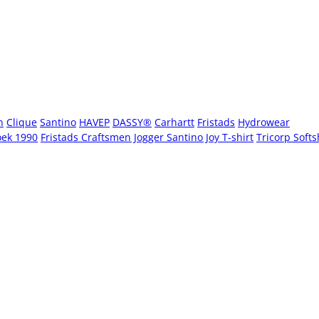
n
Clique
Santino
HAVEP
DASSY®
Carhartt
Fristads
Hydrowear
oek 1990
Fristads Craftsmen Jogger
Santino Joy T-shirt
Tricorp Softs