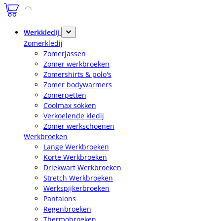
Werkkledij
Zomerkledij
Zomerjassen
Zomer werkbroeken
Zomershirts & polo's
Zomer bodywarmers
Zomerpetten
Coolmax sokken
Verkoelende kledij
Zomer werkschoenen
Werkbroeken
Lange Werkbroeken
Korte Werkbroeken
Driekwart Werkbroeken
Stretch Werkbroeken
Werkspijkerbroeken
Pantalons
Regenbroeken
Thermobroeken