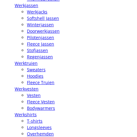
Werkjassen
Werkjacks
Softshell Jassen
Winterjassen
Doorwerkjassen
Pilotenjassen
Fleece Jassen
Stofjassen
Regenjassen
Werktruien
Sweaters
Hoodies
Fleece Truien
Werkvesten
Vesten
Fleece Vesten
Bodywarmers
Werkshirts
T-shirts
Longsleeves
Overhemden