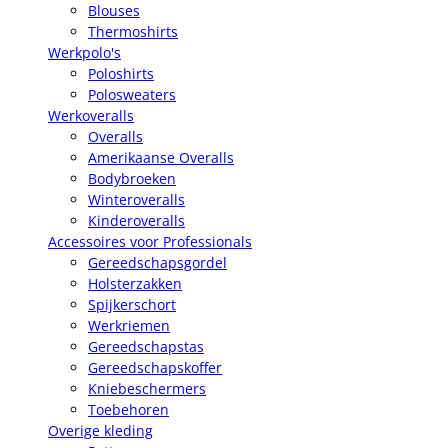
Blouses
Thermoshirts
Werkpolo's
Poloshirts
Polosweaters
Werkoveralls
Overalls
Amerikaanse Overalls
Bodybroeken
Winteroveralls
Kinderoveralls
Accessoires voor Professionals
Gereedschapsgordel
Holsterzakken
Spijkerschort
Werkriemen
Gereedschapstas
Gereedschapskoffer
Kniebeschermers
Toebehoren
Overige kleding