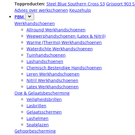
Topproducten:
Steel Blue Southern Cross S3
Grisport 903 
Advies over werkschoenen
Keuzehulp
PBM
Werkhandschoenen
Allround Werkhandschoenen
Wegwerphandschoenen (Latex & Nitril)
Warme (Thermo) Werkhandschoenen
Waterdichte Werkhandschoenen
Tuinhandschoenen
Lashandschoenen
Chemisch Bestendige Handschoenen
Leren Werkhandschoenen
Nitril Werkhandschoenen
Latex Werkhandschoenen
Oog & Gelaatsbescherming
Veiligheidsbrillen
Lasbrillen
Gelaatsschermen
Lashelmen
Spatglazen
Gehoorbescherming