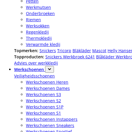
Petten
Werkmutsen
Onderbroeken
Riemen
Werksokken
Regenkledij
Thermokledij
Verwarmde kledij
Topmerken:
Snickers
Tricorp
Bläkläder
Mascot
Helly Hanse
Topproducten:
Snickers Werkbroek 6241
Blåkläder Werkbr
Advies over werkkledij
Werkschoenen
Veiligheidsschoenen
Werkschoenen Heren
Werkschoenen Dames
Werkschoenen S3
Werkschoenen S2
Werkschoenen S1P
Werkschoenen S1
Werkschoenen Instappers
Werkschoenen Sneakers
Werkschoenen Sportief