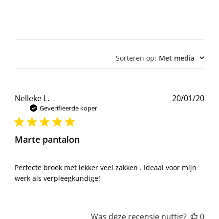
Sorteren op
:
Met media
Pub
Nelleke L.
20/01/20
Geverifieerde koper
Marte pantalon
Perfecte broek met lekker veel zakken . Ideaal voor mijn
werk als verpleegkundige!
Was deze recensie nuttig?
0