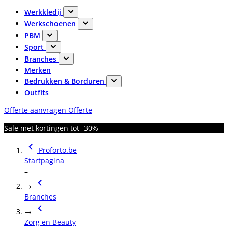
Werkkledij
Werkschoenen
PBM
Sport
Branches
Merken
Bedrukken & Borduren
Outfits
Offerte aanvragen
Offerte
Sale met kortingen tot -30%
Proforto.be
Startpagina
–
→
Branches
→
Zorg en Beauty