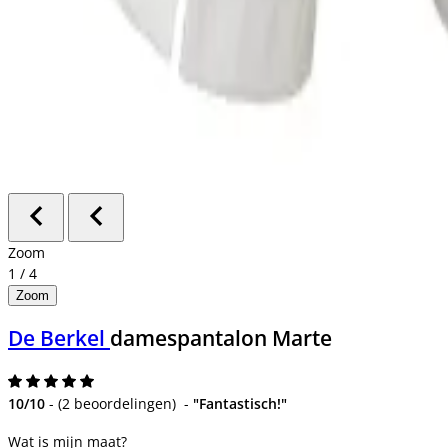
Zoom
1
/
4
Zoom
De Berkel
damespantalon Marte
10/10
-
(
2 beoordelingen
)
-
"Fantastisch!"