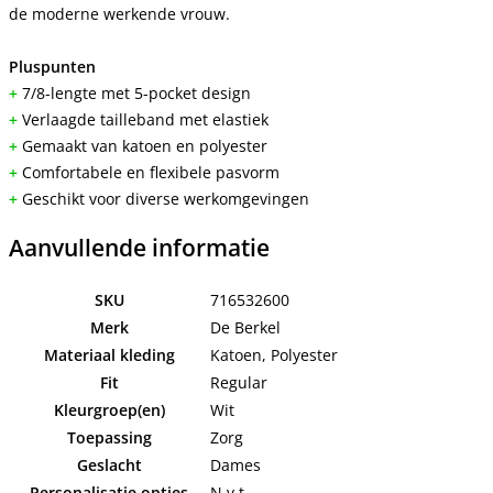
de moderne werkende vrouw.
Pluspunten
+
7/8-lengte met 5-pocket design
+
Verlaagde tailleband met elastiek
+
Gemaakt van katoen en polyester
+
Comfortabele en flexibele pasvorm
+
Geschikt voor diverse werkomgevingen
Aanvullende informatie
SKU
716532600
Merk
De Berkel
Materiaal kleding
Katoen, Polyester
Fit
Regular
Kleurgroep(en)
Wit
Toepassing
Zorg
Geslacht
Dames
Personalisatie opties
N.v.t.