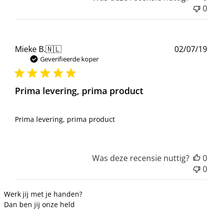
0
Pub
Mieke B.
🇳🇱
02/07/19
Geverifieerde koper
Prima levering, prima product
Prima levering, prima product
Was deze recensie nuttig?
0
0
Werk jij met je handen?
Dan ben jij onze held