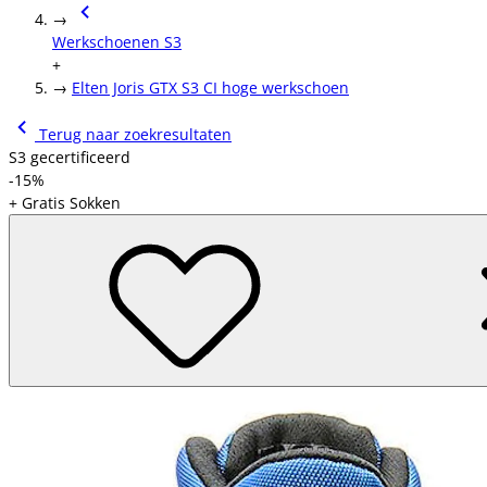
→
Werkschoenen S3
+
→
Elten Joris GTX S3 CI hoge werkschoen
Terug naar zoekresultaten
S3 gecertificeerd
-15%
+ Gratis Sokken