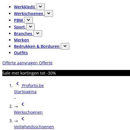
Werkkledij
Werkschoenen
PBM
Sport
Branches
Merken
Bedrukken & Borduren
Outfits
Offerte aanvragen
Offerte
Sale met kortingen tot -30%
Proforto.be
Startpagina
–
→
Werkschoenen
→
Veiligheidsschoenen