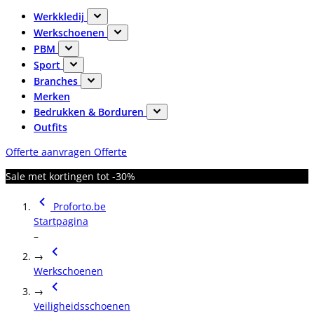
Werkkledij
Werkschoenen
PBM
Sport
Branches
Merken
Bedrukken & Borduren
Outfits
Offerte aanvragen
Offerte
Sale met kortingen tot -30%
Proforto.be
Startpagina
–
→
Werkschoenen
→
Veiligheidsschoenen