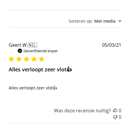
Sorteren op
:
Met media
Pub
Geert W.
🇳🇱
05/03/21
Geverifieerde koper
Alles verloopt zeer vlot👍
Alles verloopt zeer vlot👍
Was deze recensie nuttig?
0
0