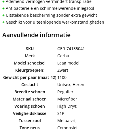
+
Ademend vermogen vermindert transpiratie
+
Antibacteriële en schimmelwerende inlegzool
+
Uitstekende bescherming zonder extra gewicht
+
Geschikt voor uiteenlopende werkomstandigheden
Aanvullende informatie
SKU
GER-74135041
Merk
Gerba
Model schoeisel
Laag model
Kleurgroep(en)
Zwart
Gewicht per paar (maat 42)
1100
Geslacht
Unisex, Heren
Breedte schoen
Regulier
Materiaal schoen
Microfiber
Voering schoen
High Dry®
Veiligheidsklasse
S1P
Tussenzool
Metaalvrij
Type neus
Composiet