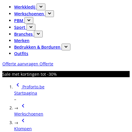
Werkkledij
Werkschoenen
PBM
Sport
Branches
Merken
Bedrukken & Borduren
Outfits
Offerte aanvragen
Offerte
Sale met kortingen tot -30%
Proforto.be
Startpagina
–
→
Werkschoenen
→
Klompen