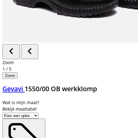
Zoom
1
/
5
Zoom
Gevavi
1550/00 OB werkklomp
Bekijk maattabel