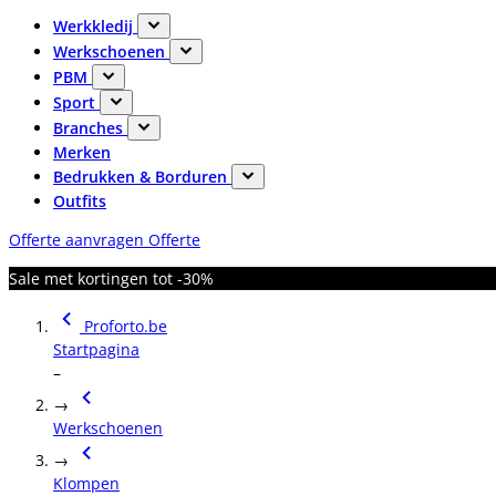
Werkkledij
Werkschoenen
PBM
Sport
Branches
Merken
Bedrukken & Borduren
Outfits
Offerte aanvragen
Offerte
Sale met kortingen tot -30%
Proforto.be
Startpagina
–
→
Werkschoenen
→
Klompen