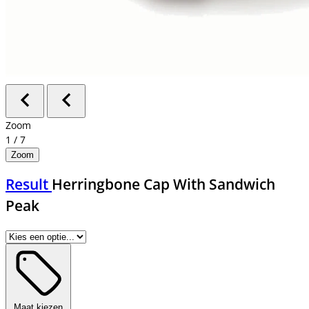
Zoom
1
/
7
Zoom
Result
Herringbone Cap With Sandwich
Peak
Maat kiezen