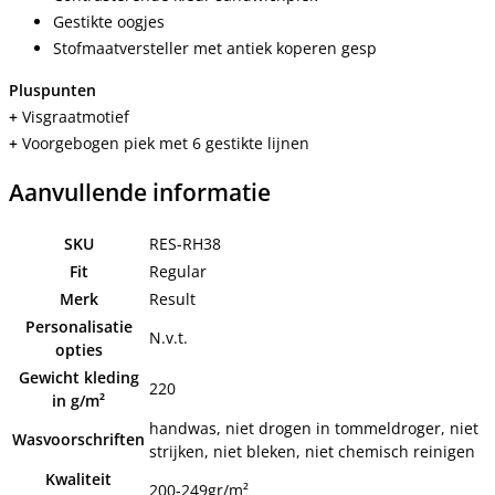
Gestikte oogjes
Stofmaatversteller met antiek koperen gesp
Pluspunten
+
Visgraatmotief
+
Voorgebogen piek met 6 gestikte lijnen
Aanvullende informatie
SKU
RES-RH38
Fit
Regular
Merk
Result
Personalisatie
N.v.t.
opties
Gewicht kleding
220
in g/m²
handwas, niet drogen in tommeldroger, niet
Wasvoorschriften
strijken, niet bleken, niet chemisch reinigen
Kwaliteit
200-249gr/m²