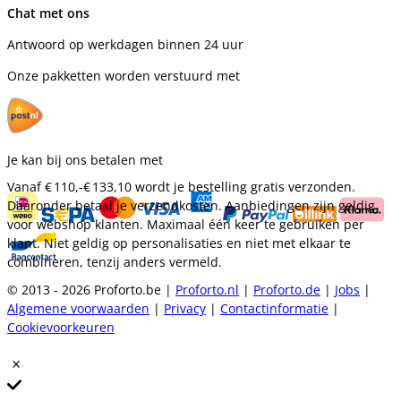
Chat met ons
Antwoord op werkdagen binnen 24 uur
Onze pakketten worden verstuurd met
Je kan bij ons betalen met
Vanaf
€ 110,-
€ 133,10
wordt je bestelling gratis verzonden.
Daaronder betaal je verzendkosten. Aanbiedingen zijn geldig
voor webshop klanten. Maximaal één keer te gebruiken per
klant. Niet geldig op personalisaties en niet met elkaar te
combineren, tenzij anders vermeld.
© 2013 - 2026 Proforto.be |
Proforto.nl
|
Proforto.de
|
Jobs
|
Algemene voorwaarden
|
Privacy
|
Contactinformatie
|
Cookievoorkeuren