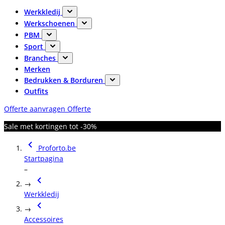
Werkkledij
Werkschoenen
PBM
Sport
Branches
Merken
Bedrukken & Borduren
Outfits
Offerte aanvragen
Offerte
Sale met kortingen tot -30%
Proforto.be
Startpagina
–
→
Werkkledij
→
Accessoires