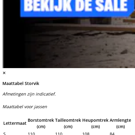
✕
Maattabel Storvik
Afmetingen zijn indicatief.
Maattabel voor jassen
Borstomtrek
Tailleomtrek
Heupomtrek
Armlengte
Lettermaat
(cm)
(cm)
(cm)
(cm)
S
110
110
108
84