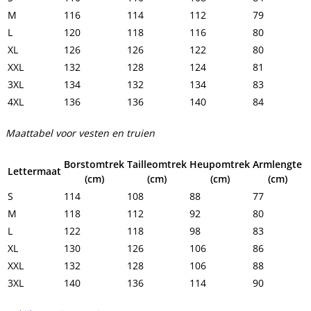
M
116
114
112
79
L
120
118
116
80
XL
126
126
122
80
XXL
132
128
124
81
3XL
134
132
134
83
4XL
136
136
140
84
Maattabel voor vesten en truien
Borstomtrek
Tailleomtrek
Heupomtrek
Armlengte
Lettermaat
(cm)
(cm)
(cm)
(cm)
S
114
108
88
77
M
118
112
92
80
L
122
118
98
83
XL
130
126
106
86
XXL
132
128
106
88
3XL
140
136
114
90