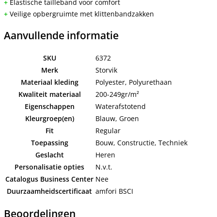
+
Elastische tailleband voor comfort
+
Veilige opbergruimte met klittenbandzakken
Aanvullende informatie
SKU
6372
Merk
Storvik
Materiaal kleding
Polyester, Polyurethaan
Kwaliteit materiaal
200-249gr/m²
Eigenschappen
Waterafstotend
Kleurgroep(en)
Blauw, Groen
Fit
Regular
Toepassing
Bouw, Constructie, Techniek
Geslacht
Heren
Personalisatie opties
N.v.t.
Catalogus Business Center
Nee
Duurzaamheidscertificaat
amfori BSCI
Beoordelingen