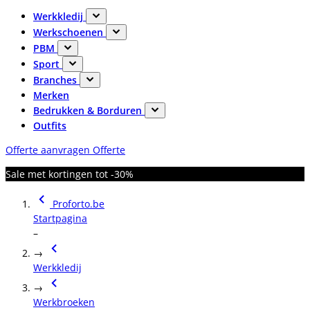
Werkkledij
Werkschoenen
PBM
Sport
Branches
Merken
Bedrukken & Borduren
Outfits
Offerte aanvragen
Offerte
Sale met kortingen tot -30%
Proforto.be
Startpagina
–
→
Werkkledij
→
Werkbroeken