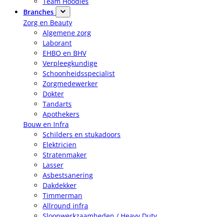
Team Hoodies
Branches
Zorg en Beauty
Algemene zorg
Laborant
EHBO en BHV
Verpleegkundige
Schoonheidsspecialist
Zorgmedewerker
Dokter
Tandarts
Apothekers
Bouw en Infra
Schilders en stukadoors
Elektricien
Stratenmaker
Lasser
Asbestsanering
Dakdekker
Timmerman
Allround infra
Sloopwerkzaamheden / Heavy Duty