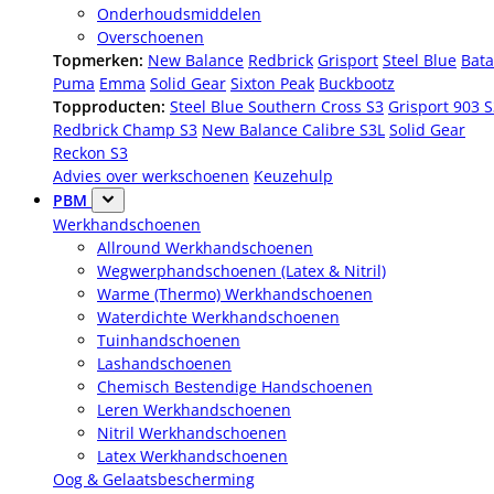
Onderhoudsmiddelen
Overschoenen
Topmerken:
New Balance
Redbrick
Grisport
Steel Blue
Bata
Puma
Emma
Solid Gear
Sixton Peak
Buckbootz
Topproducten:
Steel Blue Southern Cross S3
Grisport 903 
Redbrick Champ S3
New Balance Calibre S3L
Solid Gear
Reckon S3
Advies over werkschoenen
Keuzehulp
PBM
Werkhandschoenen
Allround Werkhandschoenen
Wegwerphandschoenen (Latex & Nitril)
Warme (Thermo) Werkhandschoenen
Waterdichte Werkhandschoenen
Tuinhandschoenen
Lashandschoenen
Chemisch Bestendige Handschoenen
Leren Werkhandschoenen
Nitril Werkhandschoenen
Latex Werkhandschoenen
Oog & Gelaatsbescherming