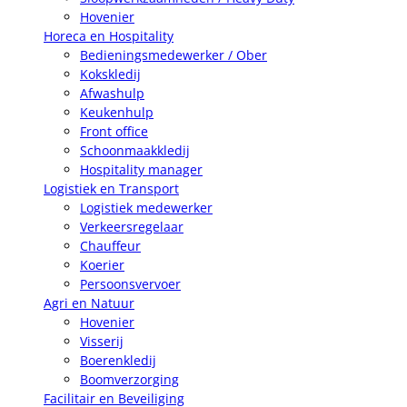
Hovenier
Horeca en Hospitality
Bedieningsmedewerker / Ober
Kokskledij
Afwashulp
Keukenhulp
Front office
Schoonmaakkledij
Hospitality manager
Logistiek en Transport
Logistiek medewerker
Verkeersregelaar
Chauffeur
Koerier
Persoonsvervoer
Agri en Natuur
Hovenier
Visserij
Boerenkledij
Boomverzorging
Facilitair en Beveiliging