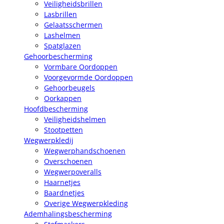
Veiligheidsbrillen
Lasbrillen
Gelaatsschermen
Lashelmen
Spatglazen
Gehoorbescherming
Vormbare Oordoppen
Voorgevormde Oordoppen
Gehoorbeugels
Oorkappen
Hoofdbescherming
Veiligheidshelmen
Stootpetten
Wegwerpkledij
Wegwerphandschoenen
Overschoenen
Wegwerpoveralls
Haarnetjes
Baardnetjes
Overige Wegwerpkleding
Ademhalingsbescherming