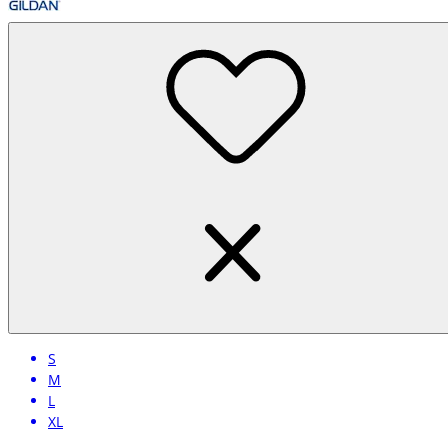
S
M
L
XL