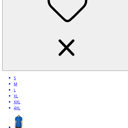
S
M
L
XL
XXL
4XL