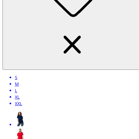
S
M
L
XL
XXL