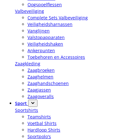
Oogspoelflessen
Valbeveiliging
Complete Sets Valbeveiliging
Veiligheidsharnassen
Vanglijnen
Valstopapparaten
Veiligheidshaken
Ankerpunten
Toebehoren en Accessoires
Zaagkleding
Zaagbroeken
Zaaghelmen
Zaaghandschoenen
Zaagjassen
Zaagoveralls
Sport
Sportshirts
Teamshirts
Voetbal Shirts
Hardloop Shirts
Sportpolo's