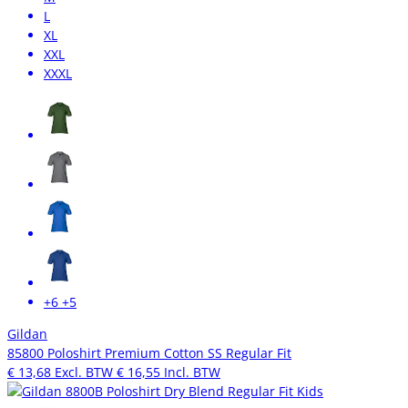
L
XL
XXL
XXXL
+6
+5
Gildan
85800 Poloshirt Premium Cotton SS Regular Fit
€ 13,68
Excl. BTW
€ 16,55
Incl. BTW