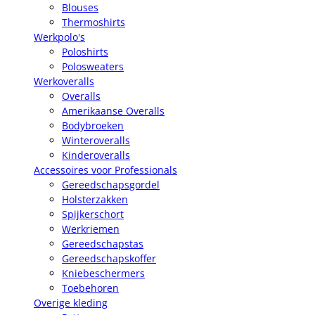
Blouses
Thermoshirts
Werkpolo's
Poloshirts
Polosweaters
Werkoveralls
Overalls
Amerikaanse Overalls
Bodybroeken
Winteroveralls
Kinderoveralls
Accessoires voor Professionals
Gereedschapsgordel
Holsterzakken
Spijkerschort
Werkriemen
Gereedschapstas
Gereedschapskoffer
Kniebeschermers
Toebehoren
Overige kleding