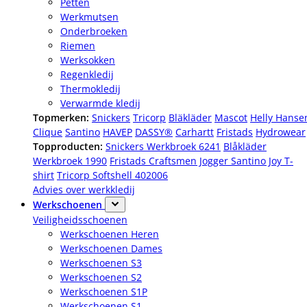
Petten
Werkmutsen
Onderbroeken
Riemen
Werksokken
Regenkledij
Thermokledij
Verwarmde kledij
Topmerken:
Snickers
Tricorp
Bläkläder
Mascot
Helly Hanse
Clique
Santino
HAVEP
DASSY®
Carhartt
Fristads
Hydrowear
Topproducten:
Snickers Werkbroek 6241
Blåkläder
Werkbroek 1990
Fristads Craftsmen Jogger
Santino Joy T-
shirt
Tricorp Softshell 402006
Advies over werkkledij
Werkschoenen
Veiligheidsschoenen
Werkschoenen Heren
Werkschoenen Dames
Werkschoenen S3
Werkschoenen S2
Werkschoenen S1P
Werkschoenen S1