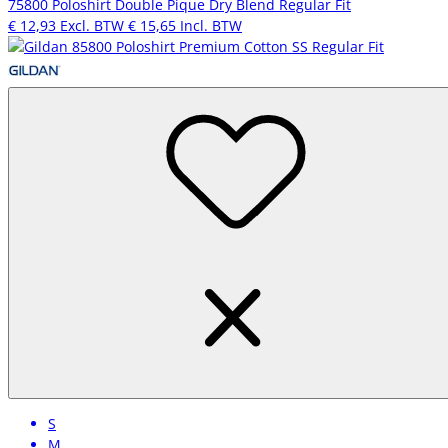
75800 Poloshirt Double Pique Dry Blend Regular Fit
€ 12,93
Excl. BTW
€ 15,65
Incl. BTW
S
M