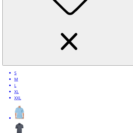
S
M
L
XL
XXL