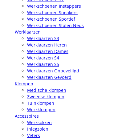
Werkschoenen Instappers
Werkschoenen Sneakers
Werkschoenen Sportief
Werkschoenen Stalen Neus
Werklaarzen
Werklaarzen S3
Werklaarzen Heren
Werklaarzen Dames
Werklaarzen S4
Werklaarzen S5
Werklaarzen Onbeveiligd
Werklaarzen Gevoerd
Klompen
Medische klompen
Zweedse klompen
Tuinklompen
Werkklompen
Accessoires
Werksokken
Inlegzolen
Veters