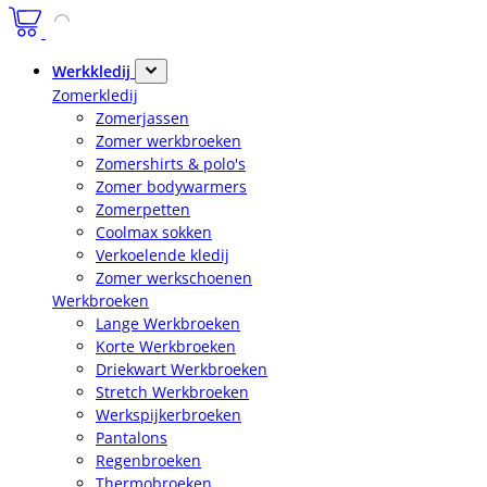
Werkkledij
Zomerkledij
Zomerjassen
Zomer werkbroeken
Zomershirts & polo's
Zomer bodywarmers
Zomerpetten
Coolmax sokken
Verkoelende kledij
Zomer werkschoenen
Werkbroeken
Lange Werkbroeken
Korte Werkbroeken
Driekwart Werkbroeken
Stretch Werkbroeken
Werkspijkerbroeken
Pantalons
Regenbroeken
Thermobroeken