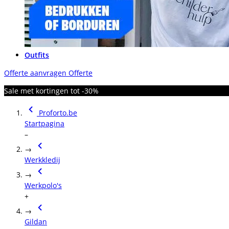
Outfits
Offerte aanvragen
Offerte
Sale met kortingen tot -30%
Proforto.be
Startpagina
–
→
Werkkledij
→
Werkpolo's
+
→
Gildan