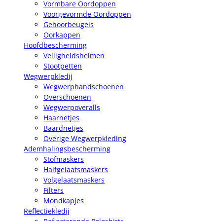
Vormbare Oordoppen
Voorgevormde Oordoppen
Gehoorbeugels
Oorkappen
Hoofdbescherming
Veiligheidshelmen
Stootpetten
Wegwerpkledij
Wegwerphandschoenen
Overschoenen
Wegwerpoveralls
Haarnetjes
Baardnetjes
Overige Wegwerpkleding
Ademhalingsbescherming
Stofmaskers
Halfgelaatsmaskers
Volgelaatsmaskers
Filters
Mondkapjes
Reflectiekledij