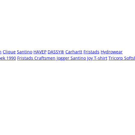
n
Clique
Santino
HAVEP
DASSY®
Carhartt
Fristads
Hydrowear
oek 1990
Fristads Craftsmen Jogger
Santino Joy T-shirt
Tricorp Softs