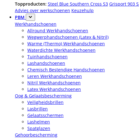
Topproducten:
Steel Blue Southern Cross S3
Grisport 903 
Advies over werkschoenen
Keuzehulp
PBM
Werkhandschoenen
Allround Werkhandschoenen
Wegwerphandschoenen (Latex & Nitril)
Warme (Thermo) Werkhandschoenen
Waterdichte Werkhandschoenen
Tuinhandschoenen
Lashandschoenen
Chemisch Bestendige Handschoenen
Leren Werkhandschoenen
Nitril Werkhandschoenen
Latex Werkhandschoenen
Oog & Gelaatsbescherming
Veiligheidsbrillen
Lasbrillen
Gelaatsschermen
Lashelmen
Spatglazen
Gehoorbescherming