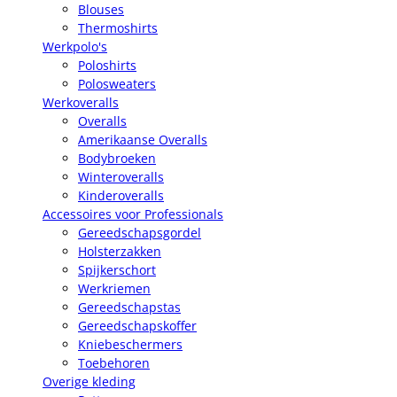
Blouses
Thermoshirts
Werkpolo's
Poloshirts
Polosweaters
Werkoveralls
Overalls
Amerikaanse Overalls
Bodybroeken
Winteroveralls
Kinderoveralls
Accessoires voor Professionals
Gereedschapsgordel
Holsterzakken
Spijkerschort
Werkriemen
Gereedschapstas
Gereedschapskoffer
Kniebeschermers
Toebehoren
Overige kleding