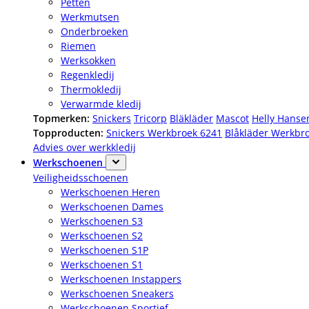
Petten
Werkmutsen
Onderbroeken
Riemen
Werksokken
Regenkledij
Thermokledij
Verwarmde kledij
Topmerken:
Snickers
Tricorp
Bläkläder
Mascot
Helly Hanse
Topproducten:
Snickers Werkbroek 6241
Blåkläder Werkbr
Advies over werkkledij
Werkschoenen
Veiligheidsschoenen
Werkschoenen Heren
Werkschoenen Dames
Werkschoenen S3
Werkschoenen S2
Werkschoenen S1P
Werkschoenen S1
Werkschoenen Instappers
Werkschoenen Sneakers
Werkschoenen Sportief