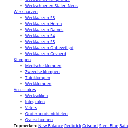
Werkschoenen Stalen Neus
Werklaarzen
Werklaarzen S3
Werklaarzen Heren
Werklaarzen Dames
Werklaarzen S4
Werklaarzen S5
Werklaarzen Onbeveiligd
Werklaarzen Gevoerd
Klompen
Medische klompen
Zweedse klompen
Tuinklompen
Werkklompen
Accessoires
Werksokken
Inlegzolen
Veters
Onderhoudsmiddelen
Overschoenen
Topmerken:
New Balance
Redbrick
Grisport
Steel Blue
Bata