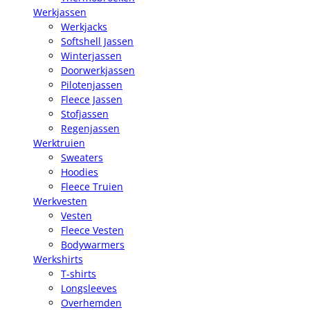
Werkjassen
Werkjacks
Softshell Jassen
Winterjassen
Doorwerkjassen
Pilotenjassen
Fleece Jassen
Stofjassen
Regenjassen
Werktruien
Sweaters
Hoodies
Fleece Truien
Werkvesten
Vesten
Fleece Vesten
Bodywarmers
Werkshirts
T-shirts
Longsleeves
Overhemden