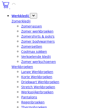
Werkkledij
Zomerkledij
Zomerjassen
Zomer werkbroeken
Zomershirts & polo's
Zomer bodywarmers
Zomerpetten
Coolmax sokken
Verkoelende kledij
Zomer werkschoenen
Werkbroeken
Lange Werkbroeken
Korte Werkbroeken
Driekwart Werkbroeken
Stretch Werkbroeken
Werkspijkerbroeken
Pantalons
Regenbroeken
Thermobroeken