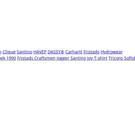
n
Clique
Santino
HAVEP
DASSY®
Carhartt
Fristads
Hydrowear
oek 1990
Fristads Craftsmen Jogger
Santino Joy T-shirt
Tricorp Softs