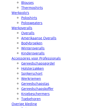
Blouses
Thermoshirts
Werkpolo's
Poloshirts
Polosweaters
Werkoveralls
Overalls
Amerikaanse Overalls
Bodybroeken
Winteroveralls
Kinderoveralls
Accessoires voor Professionals
Gereedschapsgordel
Holsterzakken
Spijkerschort
Werkriemen
Gereedschapstas
Gereedschapskoffer
Kniebeschermers
Toebehoren
Overige kleding