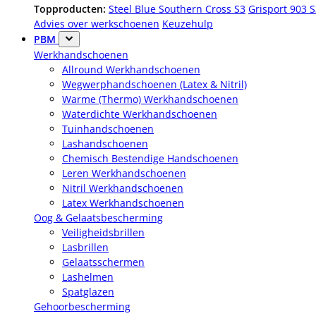
Topproducten:
Steel Blue Southern Cross S3
Grisport 903 
Advies over werkschoenen
Keuzehulp
PBM
Werkhandschoenen
Allround Werkhandschoenen
Wegwerphandschoenen (Latex & Nitril)
Warme (Thermo) Werkhandschoenen
Waterdichte Werkhandschoenen
Tuinhandschoenen
Lashandschoenen
Chemisch Bestendige Handschoenen
Leren Werkhandschoenen
Nitril Werkhandschoenen
Latex Werkhandschoenen
Oog & Gelaatsbescherming
Veiligheidsbrillen
Lasbrillen
Gelaatsschermen
Lashelmen
Spatglazen
Gehoorbescherming