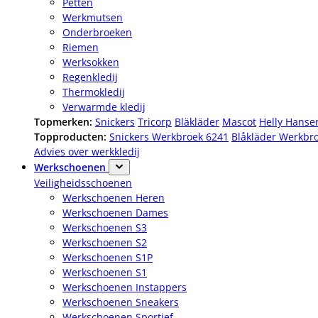
Petten
Werkmutsen
Onderbroeken
Riemen
Werksokken
Regenkledij
Thermokledij
Verwarmde kledij
Topmerken:
Snickers
Tricorp
Bläkläder
Mascot
Helly Hanse
Topproducten:
Snickers Werkbroek 6241
Blåkläder Werkbr
Advies over werkkledij
Werkschoenen
Veiligheidsschoenen
Werkschoenen Heren
Werkschoenen Dames
Werkschoenen S3
Werkschoenen S2
Werkschoenen S1P
Werkschoenen S1
Werkschoenen Instappers
Werkschoenen Sneakers
Werkschoenen Sportief