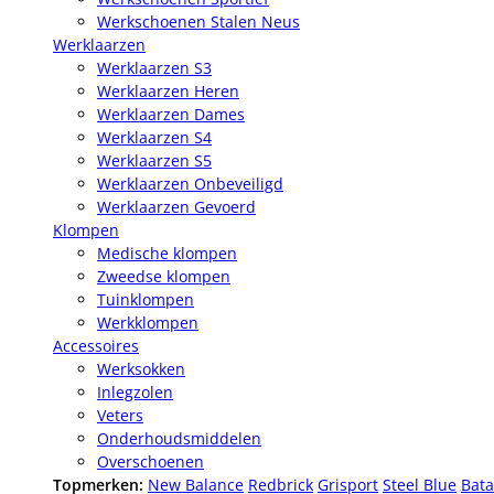
Werkschoenen Stalen Neus
Werklaarzen
Werklaarzen S3
Werklaarzen Heren
Werklaarzen Dames
Werklaarzen S4
Werklaarzen S5
Werklaarzen Onbeveiligd
Werklaarzen Gevoerd
Klompen
Medische klompen
Zweedse klompen
Tuinklompen
Werkklompen
Accessoires
Werksokken
Inlegzolen
Veters
Onderhoudsmiddelen
Overschoenen
Topmerken:
New Balance
Redbrick
Grisport
Steel Blue
Bata