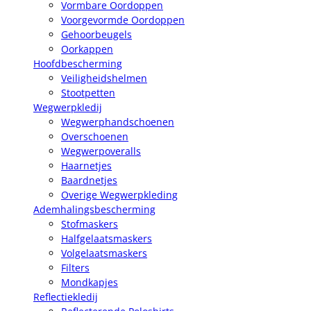
Vormbare Oordoppen
Voorgevormde Oordoppen
Gehoorbeugels
Oorkappen
Hoofdbescherming
Veiligheidshelmen
Stootpetten
Wegwerpkledij
Wegwerphandschoenen
Overschoenen
Wegwerpoveralls
Haarnetjes
Baardnetjes
Overige Wegwerpkleding
Ademhalingsbescherming
Stofmaskers
Halfgelaatsmaskers
Volgelaatsmaskers
Filters
Mondkapjes
Reflectiekledij