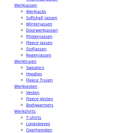
Werkjassen
Werkjacks
Softshell Jassen
Winterjassen
Doorwerkjassen
Pilotenjassen
Fleece Jassen
Stofjassen
Regenjassen
Werktruien
Sweaters
Hoodies
Fleece Truien
Werkvesten
Vesten
Fleece Vesten
Bodywarmers
Werkshirts
T-shirts
Longsleeves
Overhemden