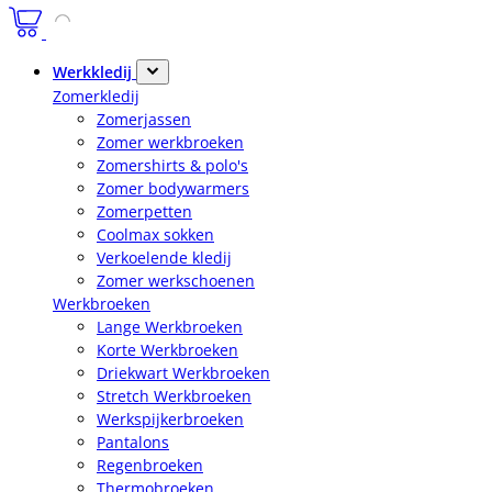
Werkkledij
Zomerkledij
Zomerjassen
Zomer werkbroeken
Zomershirts & polo's
Zomer bodywarmers
Zomerpetten
Coolmax sokken
Verkoelende kledij
Zomer werkschoenen
Werkbroeken
Lange Werkbroeken
Korte Werkbroeken
Driekwart Werkbroeken
Stretch Werkbroeken
Werkspijkerbroeken
Pantalons
Regenbroeken
Thermobroeken