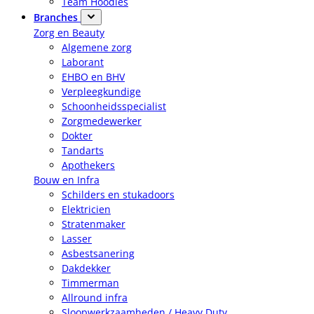
Team Hoodies
Branches
Zorg en Beauty
Algemene zorg
Laborant
EHBO en BHV
Verpleegkundige
Schoonheidsspecialist
Zorgmedewerker
Dokter
Tandarts
Apothekers
Bouw en Infra
Schilders en stukadoors
Elektricien
Stratenmaker
Lasser
Asbestsanering
Dakdekker
Timmerman
Allround infra
Sloopwerkzaamheden / Heavy Duty