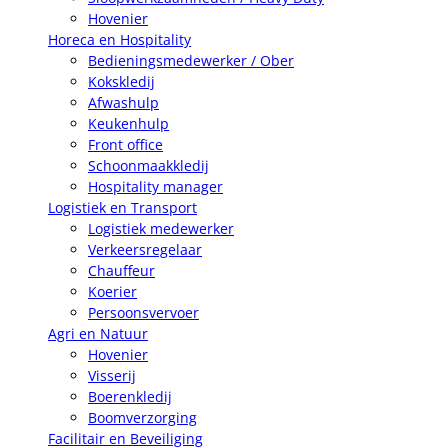
Hovenier
Horeca en Hospitality
Bedieningsmedewerker / Ober
Kokskledij
Afwashulp
Keukenhulp
Front office
Schoonmaakkledij
Hospitality manager
Logistiek en Transport
Logistiek medewerker
Verkeersregelaar
Chauffeur
Koerier
Persoonsvervoer
Agri en Natuur
Hovenier
Visserij
Boerenkledij
Boomverzorging
Facilitair en Beveiliging