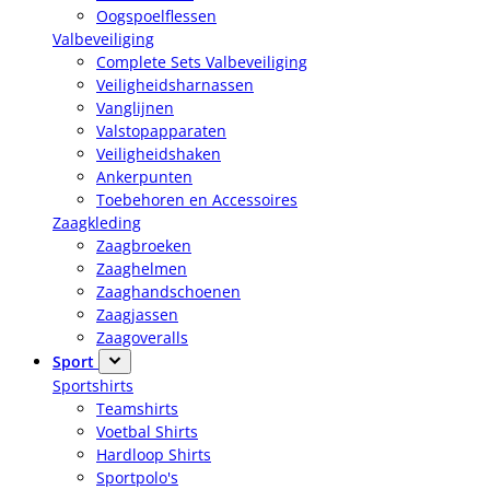
Oogspoelflessen
Valbeveiliging
Complete Sets Valbeveiliging
Veiligheidsharnassen
Vanglijnen
Valstopapparaten
Veiligheidshaken
Ankerpunten
Toebehoren en Accessoires
Zaagkleding
Zaagbroeken
Zaaghelmen
Zaaghandschoenen
Zaagjassen
Zaagoveralls
Sport
Sportshirts
Teamshirts
Voetbal Shirts
Hardloop Shirts
Sportpolo's