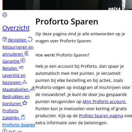
Proforto Sparen
Overzicht
Op deze pagina vind je alle antwoorden op je
Bestellen
vragen over Proforto Sparen.
Retourneren en
annuleren
Hoe werkt Proforto Sparen?
Garantie
Heb je een account bij Proforto, dan spaar je
Betalen
automatisch mee met punten. Je verzamelt
Levertijd en
punten bij elke bestelling en bij acties, zoals
bezorgen
Proforto volgen op Instagram of inschrijven voor
Maattabellen
de nieuwsbrief. Je kunt de door jou gespaarde
Bedrukken en
punten terugvinden op
Mijn Proforto account.
borduren
Punten kun je inwisselen voor korting of gratis
Proforto
producten. Kijk op de
Profoto Sparen pagina
voo
Zakelijk+
extra informatie over de beloningen.
Proforto Sparen
AVG en