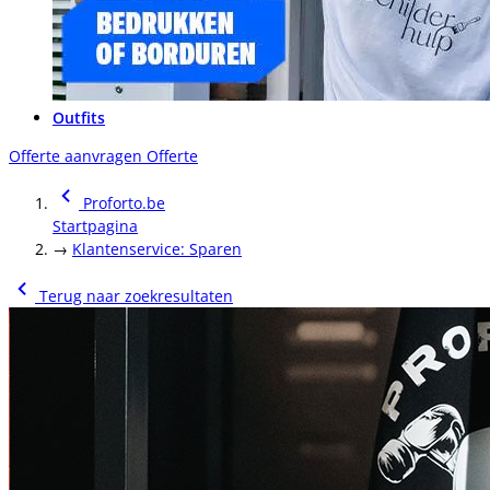
Outfits
Offerte aanvragen
Offerte
Proforto.be
Startpagina
→
Klantenservice: Sparen
Terug naar zoekresultaten