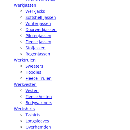
Werkjassen
Werkjacks
Softshell Jassen
Winterjassen
Doorwerkjassen
Pilotenjassen
Fleece Jassen
Stofjassen
Regenjassen
Werktruien
Sweaters
Hoodies
Fleece Truien
Werkvesten
Vesten
Fleece Vesten
Bodywarmers
Werkshirts
T-shirts
Longsleeves
Overhemden