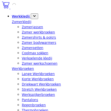
Werkkledij
Zomerkledij
Zomerjassen
Zomer werkbroeken
Zomershirts & polo's
Zomer bodywarmers
Zomerpetten
Coolmax sokken
Verkoelende kledij
Zomer werkschoenen
Werkbroeken
Lange Werkbroeken
Korte Werkbroeken
Driekwart Werkbroeken
Stretch Werkbroeken
Werkspijkerbroeken
Pantalons
Regenbroeken
Thermobroeken