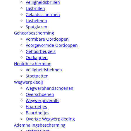
Veiligheidsbrillen
Lasbrillen
Gelaatsschermen
Lashelmen
Spatglazen
Gehoorbescherming
Vormbare Oordoppen
Voorgevormde Oordoppen
Gehoorbeugels
Oorkappen
Hoofdbescherming
Veiligheidshelmen
Stootpetten
Wegwerpkledij
Wegwerphandschoenen
Overschoenen
Wegwerpoveralls
Haarnetjes
Baardnetjes
Overige Wegwerpkleding
Ademhalingsbescherming