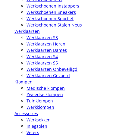
Werkschoenen Instappers
Werkschoenen Sneakers
Werkschoenen Sportief
Werkschoenen Stalen Neus
Werklaarzen
Werklaarzen S3
Werklaarzen Heren
Werklaarzen Dames
Werklaarzen S4
Werklaarzen S5
Werklaarzen Onbeveiligd
Werklaarzen Gevoerd
Klompen
Medische klompen
Zweedse klompen
Tuinklompen
Werkklompen
Accessoires
Werksokken
Inlegzolen
Veters