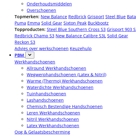
Onderhoudsmiddelen
Overschoenen
Topmerken:
New Balance
Redbrick
Grisport
Steel Blue
Bata
Puma
Emma
Solid Gear
Sixton Peak
Buckbootz
Topproducten:
Steel Blue Southern Cross S3
Grisport 903 
Redbrick Champ S3
New Balance Calibre S3L
Solid Gear
Reckon S3
Advies over werkschoenen
Keuzehulp
PBM
Werkhandschoenen
Allround Werkhandschoenen
Wegwerphandschoenen (Latex & Nitril)
Warme (Thermo) Werkhandschoenen
Waterdichte Werkhandschoenen
Tuinhandschoenen
Lashandschoenen
Chemisch Bestendige Handschoenen
Leren Werkhandschoenen
Nitril Werkhandschoenen
Latex Werkhandschoenen
Oog & Gelaatsbescherming