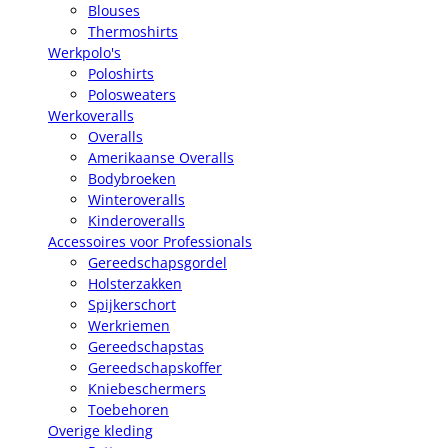
Blouses
Thermoshirts
Werkpolo's
Poloshirts
Polosweaters
Werkoveralls
Overalls
Amerikaanse Overalls
Bodybroeken
Winteroveralls
Kinderoveralls
Accessoires voor Professionals
Gereedschapsgordel
Holsterzakken
Spijkerschort
Werkriemen
Gereedschapstas
Gereedschapskoffer
Kniebeschermers
Toebehoren
Overige kleding