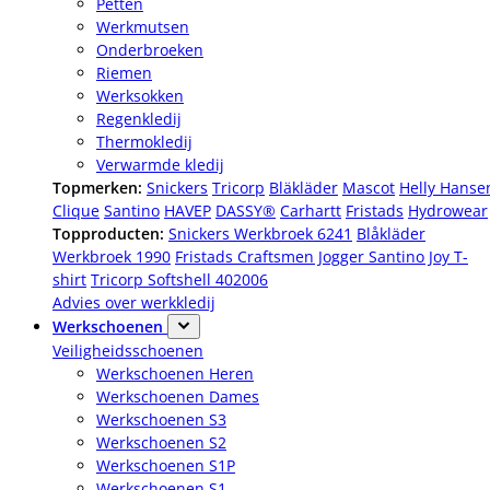
Petten
Werkmutsen
Onderbroeken
Riemen
Werksokken
Regenkledij
Thermokledij
Verwarmde kledij
Topmerken:
Snickers
Tricorp
Bläkläder
Mascot
Helly Hanse
Clique
Santino
HAVEP
DASSY®
Carhartt
Fristads
Hydrowear
Topproducten:
Snickers Werkbroek 6241
Blåkläder
Werkbroek 1990
Fristads Craftsmen Jogger
Santino Joy T-
shirt
Tricorp Softshell 402006
Advies over werkkledij
Werkschoenen
Veiligheidsschoenen
Werkschoenen Heren
Werkschoenen Dames
Werkschoenen S3
Werkschoenen S2
Werkschoenen S1P
Werkschoenen S1