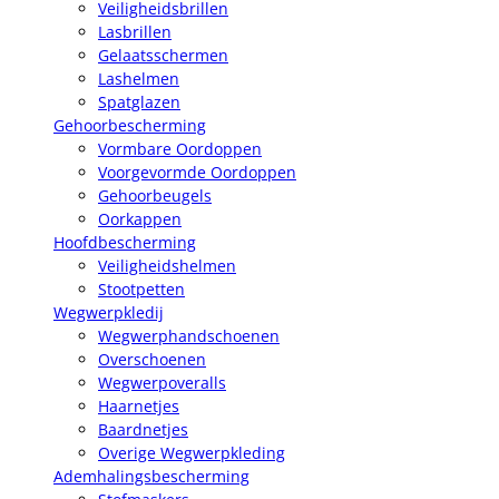
Veiligheidsbrillen
Lasbrillen
Gelaatsschermen
Lashelmen
Spatglazen
Gehoorbescherming
Vormbare Oordoppen
Voorgevormde Oordoppen
Gehoorbeugels
Oorkappen
Hoofdbescherming
Veiligheidshelmen
Stootpetten
Wegwerpkledij
Wegwerphandschoenen
Overschoenen
Wegwerpoveralls
Haarnetjes
Baardnetjes
Overige Wegwerpkleding
Ademhalingsbescherming