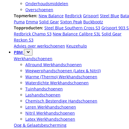
Onderhoudsmiddelen
Overschoenen
Topmerken:
New Balance
Redbrick
Grisport
Steel Blue
Bata
Puma
Emma
Solid Gear
Sixton Peak
Buckbootz
Topproducten:
Steel Blue Southern Cross S3
Grisport 903 
Redbrick Champ S3
New Balance Calibre S3L
Solid Gear
Reckon S3
Advies over werkschoenen
Keuzehulp
PBM
Werkhandschoenen
Allround Werkhandschoenen
Wegwerphandschoenen (Latex & Nitril)
Warme (Thermo) Werkhandschoenen
Waterdichte Werkhandschoenen
Tuinhandschoenen
Lashandschoenen
Chemisch Bestendige Handschoenen
Leren Werkhandschoenen
Nitril Werkhandschoenen
Latex Werkhandschoenen
Oog & Gelaatsbescherming