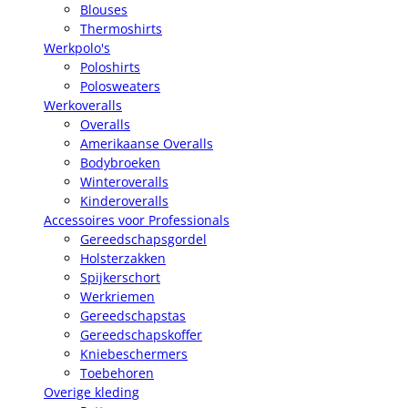
Blouses
Thermoshirts
Werkpolo's
Poloshirts
Polosweaters
Werkoveralls
Overalls
Amerikaanse Overalls
Bodybroeken
Winteroveralls
Kinderoveralls
Accessoires voor Professionals
Gereedschapsgordel
Holsterzakken
Spijkerschort
Werkriemen
Gereedschapstas
Gereedschapskoffer
Kniebeschermers
Toebehoren
Overige kleding