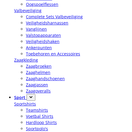
Oogspoelflessen
Valbeveiliging
Complete Sets Valbeveiliging
Veiligheidsharnassen
Vanglijnen
Valstopapparaten
Veiligheidshaken
Ankerpunten
Toebehoren en Accessoires
Zaagkleding
Zaagbroeken
Zaaghelmen
Zaaghandschoenen
Zaagjassen
Zaagoveralls
Sport
Sportshirts
Teamshirts
Voetbal Shirts
Hardloop Shirts
Sportpolo's