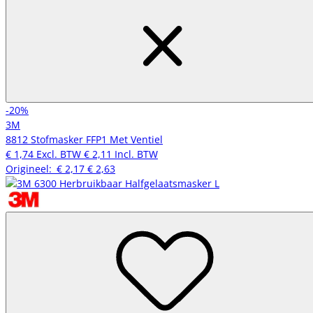
-20%
3M
8812 Stofmasker FFP1 Met Ventiel
€ 1,74
Excl. BTW
€ 2,11
Incl. BTW
Origineel:
€ 2,17
€ 2,63