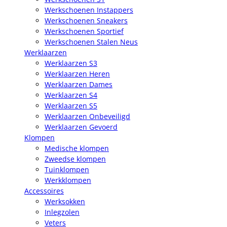
Werkschoenen Instappers
Werkschoenen Sneakers
Werkschoenen Sportief
Werkschoenen Stalen Neus
Werklaarzen
Werklaarzen S3
Werklaarzen Heren
Werklaarzen Dames
Werklaarzen S4
Werklaarzen S5
Werklaarzen Onbeveiligd
Werklaarzen Gevoerd
Klompen
Medische klompen
Zweedse klompen
Tuinklompen
Werkklompen
Accessoires
Werksokken
Inlegzolen
Veters