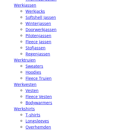
Werkjassen
Werkjacks
Softshell Jassen
Winterjassen
Doorwerkjassen
Pilotenjassen
Fleece Jassen
Stofjassen
Regenjassen
Werktruien
Sweaters
Hoodies
Fleece Truien
Werkvesten
Vesten
Fleece Vesten
Bodywarmers
Werkshirts
T-shirts
Longsleeves
Overhemden