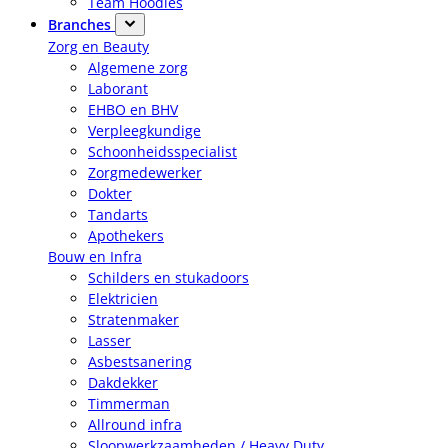
Team Hoodies
Branches
Zorg en Beauty
Algemene zorg
Laborant
EHBO en BHV
Verpleegkundige
Schoonheidsspecialist
Zorgmedewerker
Dokter
Tandarts
Apothekers
Bouw en Infra
Schilders en stukadoors
Elektricien
Stratenmaker
Lasser
Asbestsanering
Dakdekker
Timmerman
Allround infra
Sloopwerkzaamheden / Heavy Duty