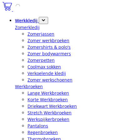
Werkkledij
Zomerkledij
Zomerjassen
Zomer werkbroeken
Zomershirts & polo's
Zomer bodywarmers
Zomerpetten
Coolmax sokken
Verkoelende kledij
Zomer werkschoenen
Werkbroeken
Lange Werkbroeken
Korte Werkbroeken
Driekwart Werkbroeken
Stretch Werkbroeken
Werkspijkerbroeken
Pantalons
Regenbroeken
Thermobroeken