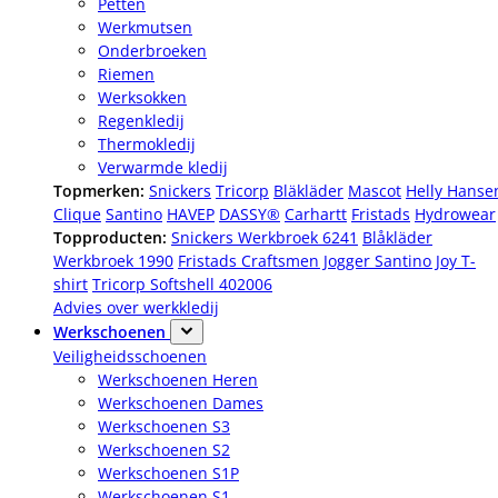
Petten
Werkmutsen
Onderbroeken
Riemen
Werksokken
Regenkledij
Thermokledij
Verwarmde kledij
Topmerken:
Snickers
Tricorp
Bläkläder
Mascot
Helly Hanse
Clique
Santino
HAVEP
DASSY®
Carhartt
Fristads
Hydrowear
Topproducten:
Snickers Werkbroek 6241
Blåkläder
Werkbroek 1990
Fristads Craftsmen Jogger
Santino Joy T-
shirt
Tricorp Softshell 402006
Advies over werkkledij
Werkschoenen
Veiligheidsschoenen
Werkschoenen Heren
Werkschoenen Dames
Werkschoenen S3
Werkschoenen S2
Werkschoenen S1P
Werkschoenen S1