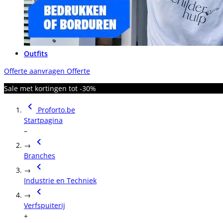
Outfits
Offerte aanvragen
Offerte
Sale met kortingen tot -30%
Proforto.be
Startpagina
–
→
Branches
→
Industrie en Techniek
→
Verfspuiterij
+