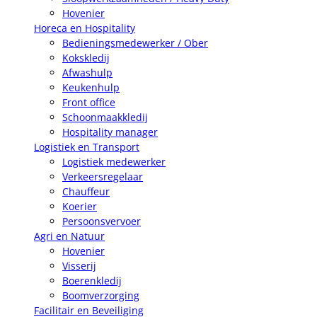
Hovenier
Horeca en Hospitality
Bedieningsmedewerker / Ober
Kokskledij
Afwashulp
Keukenhulp
Front office
Schoonmaakkledij
Hospitality manager
Logistiek en Transport
Logistiek medewerker
Verkeersregelaar
Chauffeur
Koerier
Persoonsvervoer
Agri en Natuur
Hovenier
Visserij
Boerenkledij
Boomverzorging
Facilitair en Beveiliging