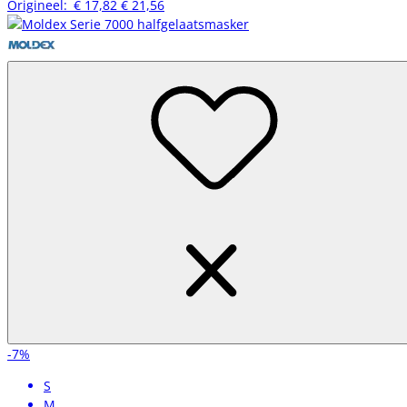
Origineel:
€ 17,82
€ 21,56
-7%
S
M